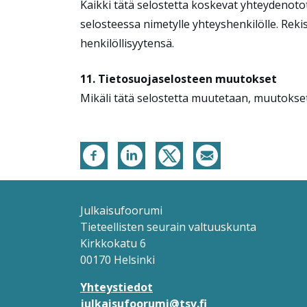
Kaikki tätä selostetta koskevat yhteydenotot 
selosteessa nimetylle yhteyshenkilölle. Reki
henkilöllisyytensä.
11. Tietosuojaselosteen muutokset
Mikäli tätä selostetta muutetaan, muutokset 
Julkaisufoorumi
Tieteellisten seurain valtuuskunta
Kirkkokatu 6
00170 Helsinki
Yhteystiedot
julkaisufoorumi@tsv.fi