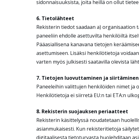
sidonnaisuuksista, joita heillä on ollut tiete
6. Tietolähteet
Rekisterin tiedot saadaan a) organisaation 
paneeliin ehdolle asettuvilta henkilöiltä its
Pääasiallisena kanavana tietojen keräämiseen
asettumiseen. Lisäksi henkilötietoja voidaan
varten myös julkisesti saatavilla olevista läht
7. Tietojen luovuttaminen ja siirtäminen
Paneeleihin valittujen henkilöiden nimet ja 
Henkilötietoja ei siirretä EU:n tai ETA:n ulko
8. Rekisterin suojauksen periaatteet
Rekisterin käsittelyssä noudatetaan huolellis
asianmukaisesti. Kun rekisteritietoja säilytet
digitaalisesta tietoturvasta huolehditaan asia