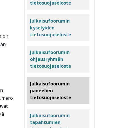
tietosuojaseloste
Julkaisufoorumin
kyselyiden
tietosuojaseloste
a on
dän
Julkaisufoorumin
ohjausryhmän
tietosuojaseloste
Julkaisufoorumin
en
paneelien
tietosuojaseloste
numero
avat
kä
Julkaisufoorumin
tapahtumien