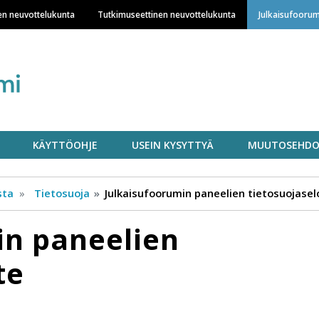
Hyppää
en neuvottelukunta
Tutkimuseettinen neuvottelukunta
Julkaisufoorum
pääsisältöön
KÄYTTÖOHJE
USEIN KYSYTTYÄ
MUUTOSEHDO
sta
Tietosuoja
Julkaisufoorumin paneelien tietosuojasel
in paneelien
te