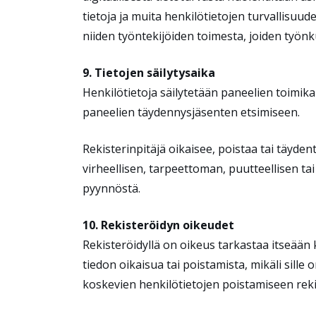
tietoja ja muita henkilötietojen turvallisuude
niiden työntekijöiden toimesta, joiden työn
9. Tietojen säilytysaika
Henkilötietoja säilytetään paneelien toimikau
paneelien täydennysjäsenten etsimiseen.
Rekisterinpitäjä oikaisee, poistaa tai täyden
virheellisen, tarpeettoman, puutteellisen ta
pyynnöstä.
10. Rekisteröidyn oikeudet
Rekisteröidyllä on oikeus tarkastaa itseään k
tiedon oikaisua tai poistamista, mikäli sille
koskevien henkilötietojen poistamiseen reki