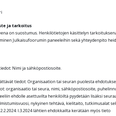
ri
te ja tarkoitus
steena on suostumus.
Henkilötietojen käsittelyn tarkoituksen
seminen Julkaisufoorumin paneeleihin sekä yhteydenpito hei
iedot: Nimi ja sähköpostiosoite.
ttävät tiedot: Organisaation tai seuran puolesta ehdotuks
dot: organisaatio tai seura, nimi, sähköpostiosoite, puhelin
eliin ehdolle asettuvilta henkilöiltä pyydetään lisäksi seura
almistumisvuosi, nykyinen tehtävä, kielitaito, tutkimusalat se
s 22.2.2024: I.3.2024 lähtien ehdokkailta kerätään myös tieto