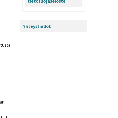
tietosuojaseloste
Yhteystiedot
itusta
aan
tuja