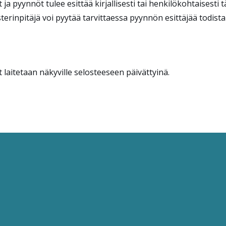
ja pyynnöt tulee esittää kirjallisesti tai henkilökohtaisesti 
sterinpitäjä voi pyytää tarvittaessa pyynnön esittäjää todis
laitetaan näkyville selosteeseen päivättyinä.