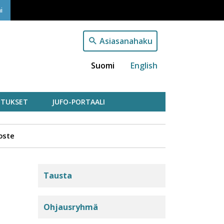
i
Asiasanahaku
Suomi
English
TUKSET
JUFO-PORTAALI
oste
Julkaisufoorumi
Tausta
Ohjausryhmä