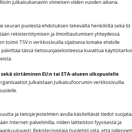
ellisiin julkaisukanaviin viimeisen viiden vuoden aikana.
tai seuran puolesta ehdotuksen tekevältä henkilöltä sekä b)
eltään rekisteröitymisen ja ilmoittautumisen yhteydessä.
 toimii TSV:n verkkosivuilla sijaitseva lomake ehdolle
 päivittää tässä tietosuojaselosteessa kuvattua käyttötarko
eistä.
 sekä siirtäminen EU:n tai ETA-alueen ulkopuolelle
organisaatiot julkaistaan Julkaisufoorumin verkkosivuilla.
puolelle.
uutta ja tietojärjestelmien avulla käsiteltävät tiedot suojat
ään Internet-palvelimilla, niiden laitteiston fyysisestä ja
ankuuluvasti. Rekisterinpitäjä huolehtii siitä, että tallennet