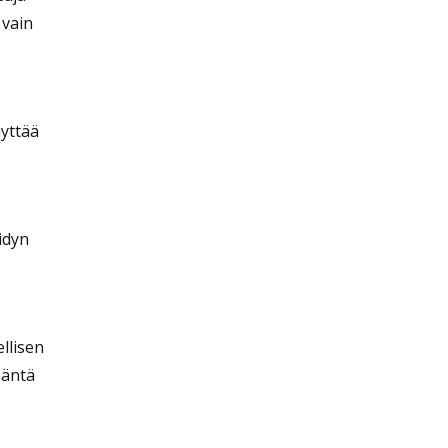
 vain
äyttää
idyn
ellisen
häntä