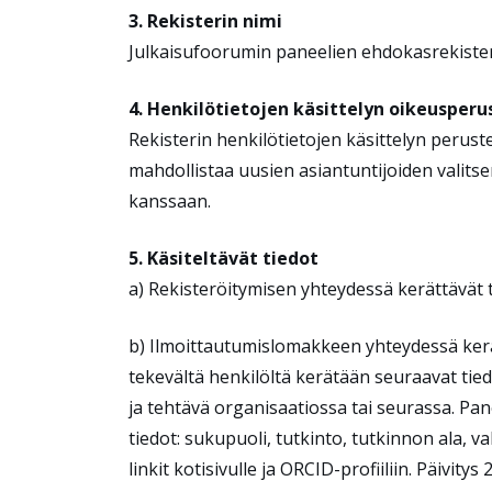
3. Rekisterin nimi
Julkaisufoorumin paneelien ehdokasrekiste
4. Henkilötietojen käsittelyn
oikeusperus
Rekisterin henkilötietojen käsittelyn peru
mahdollistaa uusien asiantuntijoiden valit
kanssaan.
5. Käsiteltävät tiedot
a) Rekisteröitymisen yhteydessä kerättävät t
b) Ilmoittautumislomakkeen yhteydessä kerä
tekevältä henkilöltä kerätään seuraavat tie
ja tehtävä organisaatiossa tai seurassa. Pane
tiedot: sukupuoli, tutkinto, tutkinnon ala, v
linkit kotisivulle ja ORCID-profiiliin. Päivity