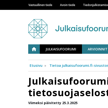
Vastuullinen tiede
Avoin tiede
Tiedonjulkistamis
Main navigation
Julkaisufoorumi
ETUSIVU
JULKAISUFOORUMI
ARVIOINNIT
Etusivu
Tietoa julkaisufoorumi.fi-sivusto
Julkaisufoorum
tietosuojaselos
Viimeksi päivitetty 25.3.2025