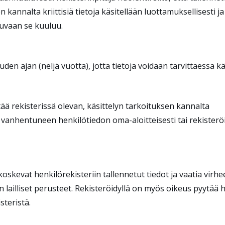
n kannalta kriittisiä tietoja käsitellään luottamuksellisesti ja
kuvaan se kuuluu.
den ajan (neljä vuotta), jotta tietoja voidaan tarvittaessa k
tää rekisterissä olevan, käsittelyn tarkoituksen kannalta
i vanhentuneen henkilötiedon oma-aloitteisesti tai rekisterö
oskevat henkilörekisteriin tallennetut tiedot ja vaatia virhe
 on lailliset perusteet. Rekisteröidyllä on myös oikeus pyytää 
steristä.