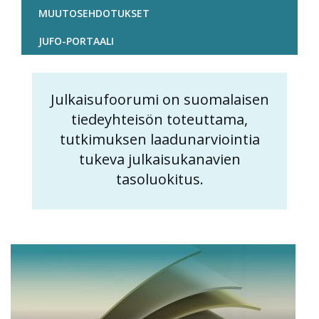
MUUTOSEHDOTUKSET
JUFO-PORTAALI
Julkaisufoorumi on suomalaisen
Content
tiedeyhteisön toteuttama,
markup
tutkimuksen laadunarviointia
tukeva julkaisukanavien
tasoluokitus.