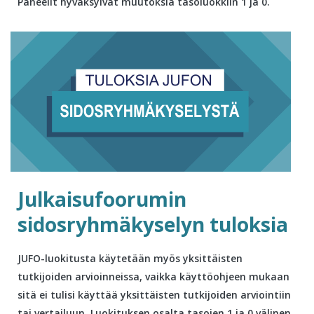
Paneelit hyväksyivät muutoksia tasoluokkiin 1 ja 0.
Julkaisufoorumin
sidosryhmäkyselyn tuloksia
JUFO-luokitusta käytetään myös yksittäisten
tutkijoiden arvioinneissa, vaikka käyttöohjeen mukaan
sitä ei tulisi käyttää yksittäisten tutkijoiden arviointiin
tai vertailuun. Luokituksen osalta tasojen 1 ja 0 välinen