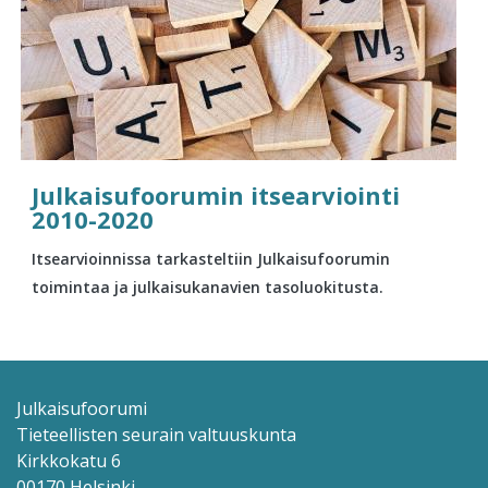
Julkaisufoorumin itsearviointi
2010-2020
Itsearvioinnissa tarkasteltiin Julkaisufoorumin
toimintaa ja julkaisukanavien tasoluokitusta.
Julkaisufoorumi
Tieteellisten seurain valtuuskunta
Kirkkokatu 6
00170 Helsinki