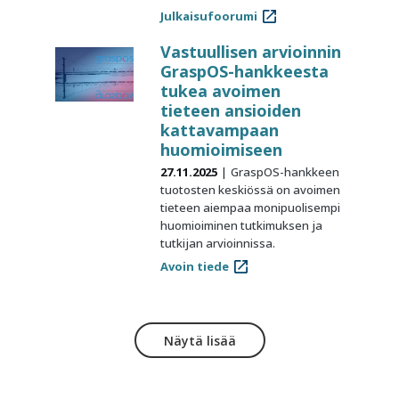
Julkaisufoorumi
Vastuullisen arvioinnin
GraspOS-hankkeesta
tukea avoimen
tieteen ansioiden
kattavampaan
huomioimiseen
27.11.2025
GraspOS-hankkeen
tuotosten keskiössä on avoimen
tieteen aiempaa monipuolisempi
huomioiminen tutkimuksen ja
tutkijan arvioinnissa.
Avoin tiede
Näytä lisää