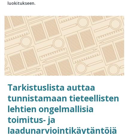
luokitukseen.
Tarkistuslista auttaa
tunnistamaan tieteellisten
lehtien ongelmallisia
toimitus- ja
laadunarviointikäytäntöjä