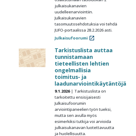
julkaisukanavien
uudelleenarviointiin.
Julkaisukanavien
tasomuutosehdotuksia voi tehdä
JUFO-portaalissa 28.2.2026 asti.
Julkaisufoorumi
Tarkistuslista auttaa
tunnistamaan
tieteellisten lehtien
ongelmallisia
toimitus- ja
laadunarviointikäytäntöjä
9.1.2026
Tarkistuslista on
tarkoitettu ensisijaisesti
Julkaisufoorumin
arviointipaneelien työn tueksi,
mutta sen avulla myös
esimerkiksi tutkija voi arvioida
julkaisukanavan luotettavuutta
ja huolellisuutta.