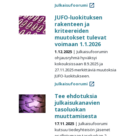
Julkaisufoorumi
JUFO-luokituksen
rakenteen ja
kriteereiden
muutokset tulevat
voimaan 1.1.2026
1.12.2025
Julkaisufoorumin
ohjausryhmä hyväksyi
kokouksissaan 8.9.2025 ja
27.11.2025 merkittäviä muutoksia
JUFO-luokitukseen.
Julkaisufoorumi
Tee ehdotuksia
julkaisukanavien
tasoluokan
muuttamisesta
17.11.2025
Julkaisufoorumi
kutsuu tiedeyhteisön jäsenet
osallistumaan tasoluokan 2