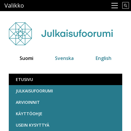
Hyppää
Valikko
Main navigation
pääsisältöön
Suomi
Svenska
English
Julkaisufoorumi
ETUSIVU
JULKAISUFOORUMI
ARVIOINNIT
KÄYTTÖOHJE
USEIN KYSYTTYÄ