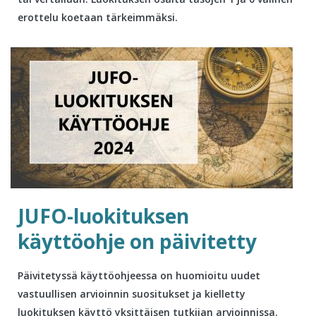
erottelu koetaan tärkeimmäksi.
JUFO-luokituksen
käyttöohje on päivitetty
Päivitetyssä käyttöohjeessa on huomioitu uudet
vastuullisen arvioinnin suositukset ja kielletty
luokituksen käyttö yksittäisen tutkijan arvioinnissa.