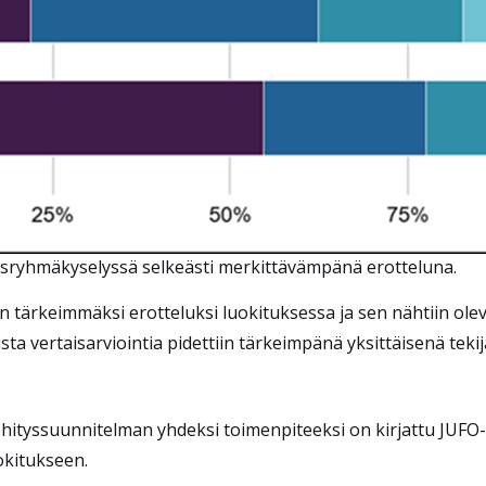
dosryhmäkyselyssä selkeästi merkittävämpänä erotteluna.
in tärkeimmäksi erotteluksi luokituksessa ja sen nähtiin olev
ta vertaisarviointia pidettiin tärkeimpänä yksittäisenä tekijä
ehityssuunnitelman yhdeksi toimenpiteeksi on kirjattu JUFO-
uokitukseen.