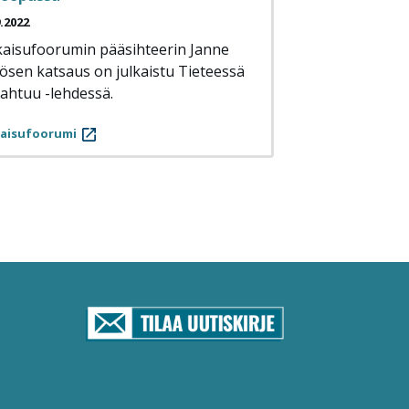
9.2022
kaisufoorumin pääsihteerin Janne
ösen katsaus on julkaistu Tieteessä
ahtuu -lehdessä.
kaisufoorumi