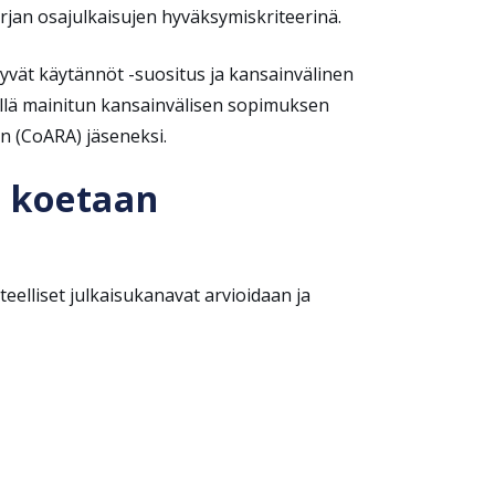
kirjan osajulkaisujen hyväksymiskriteerinä.
hyvät käytännöt -suositus ja kansainvälinen
ellä mainitun kansainvälisen sopimuksen
än (CoARA) jäseneksi.
u koetaan
elliset julkaisukanavat arvioidaan ja