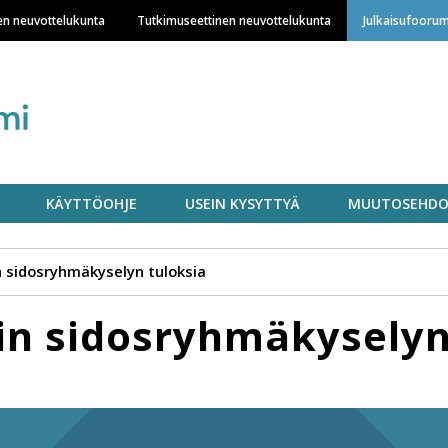
Hyppää
en neuvottelukunta
Tutkimuseettinen neuvottelukunta
Julkaisufoorum
pääsisältöön
KÄYTTÖOHJE
USEIN KYSYTTYÄ
MUUTOSEHDO
n sidosryhmäkyselyn tuloksia
in sidosryhmäkyselyn