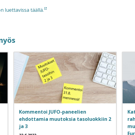
n luettavissa täällä.
 myös
Kommentoi JUFO-paneelien
Ka
ehdottamia muutoksia tasoluokkiin 2
rah
ja 3
mu
Eu
22.6.2022