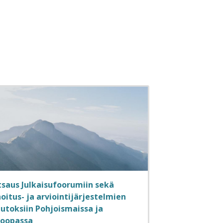
tsaus Julkaisufoorumiin sekä
oitus- ja arviointijärjestelmien
utoksiin Pohjoismaissa ja
roopassa