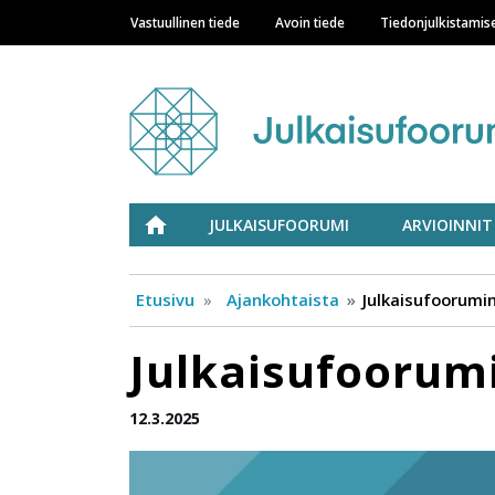
Vastuullinen tiede
Avoin tiede
Tiedonjulkistamis
Main navigation
Julkaisufoorumi
ETUSIVU
JULKAISUFOORUMI
ARVIOINNIT
Etusivu
Ajankohtaista
Julkaisufoorumi
Julkaisufoorum
12.3.2025