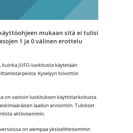
käyttöohjeen mukaan sitä ei tulisi
asojen 1 ja 0 välinen erottelu
ä, kuinka JUFO-luokitusta käytetään
ttämistarpeista. Kyselyyn toivottiin
oka on vastoin luokituksen käyttötarkoitusta.
 keskimääräisen laadun arviointiin. Tulokset
ntistä aktiivisemmin.
 versiossa on aiempaa yksiselitteisemmin