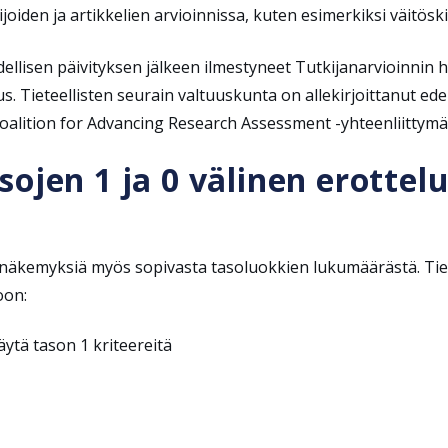
kijoiden ja artikkelien arvioinnissa, kuten esimerkiksi väitös
ellisen päivityksen jälkeen ilmestyneet Tutkijanarvioinnin 
 Tieteellisten seurain valtuuskunta on allekirjoittanut ed
Coalition for Advancing Research Assessment -yhteenliittym
ojen 1 ja 0 välinen erottel
 näkemyksiä myös sopivasta tasoluokkien lukumäärästä. Tiete
soon:
täytä tason 1 kriteereitä