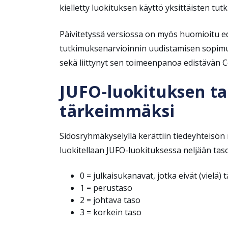
kielletty luokituksen käyttö yksittäisten tut
Päivitetyssä versiossa on myös huomioitu ed
tutkimuksenarvioinnin uudistamisen sopimus.
sekä liittynyt sen toimeenpanoa edistävän 
JUFO-luokituksen tas
tärkeimmäksi
Sidosryhmäkyselyllä kerättiin tiedeyhteisön
luokitellaan JUFO-luokituksessa neljään ta
0 = julkaisukanavat, jotka eivät (vielä) 
1 = perustaso
2 = johtava taso
3 = korkein taso