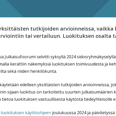
sittäisten tutkijoiden arvioinneissa, vaikka 
rviointiin tai vertailuun. Luokituksen osalta t
va Julkaisufoorumi selvitti syksyllä 2024 sidosryhmäkyselyll
malla kerättiin näkemyksiä luokituksen toimivuudesta ja kehi
ilta sekä niiden henkilökunta.
käytetään edelleen yksittäisten tutkijoiden arvioinneissa, j
oinnin sijaan luokitus on tarkoitettu suurten julkaisumäärien
 tietoa luokituksen vastuullisesta käytöstä tiedeyhteisölle e
-luokituksen käyttöohjeen
joulukuussa 2024 ja päivitetyssä