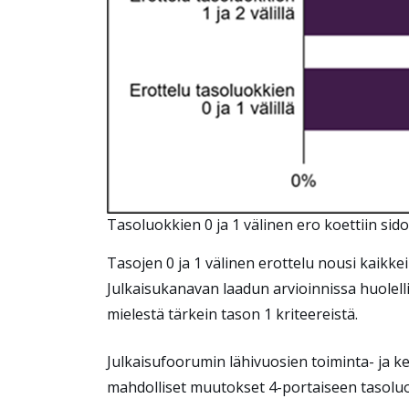
Tasoluokkien 0 ja 1 välinen ero koettiin si
Tasojen 0 ja 1 välinen erottelu nousi kaikke
Julkaisukanavan laadun arvioinnissa huolellis
mielestä tärkein tason 1 kriteereistä.
Julkaisufoorumin lähivuosien toiminta- ja k
mahdolliset muutokset 4-portaiseen tasol