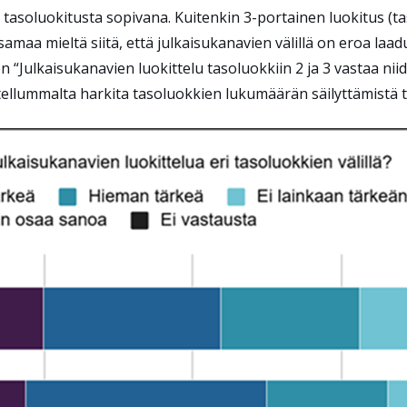
a tasoluokitusta sopivana. Kuitenkin 3-portainen luokitus (tas
samaa mieltä siitä, että julkaisukanavien välillä on eroa laa
 “Julkaisukanavien luokittelu tasoluokkiin 2 ja 3 vastaa nii
tellummalta harkita tasoluokkien lukumäärän säilyttämistä t