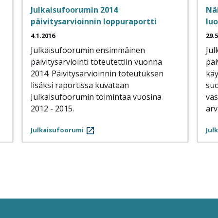
Julkaisufoorumin 2014
Nä
päivitysarvioinnin loppuraportti
luo
4.1.2016
29.
Julkaisufoorumin ensimmäinen
Jul
päivitysarviointi toteutettiin vuonna
päi
2014. Päivitysarvioinnin toteutuksen
käy
lisäksi raportissa kuvataan
suo
Julkaisufoorumin toimintaa vuosina
vas
2012 - 2015.
arv
Julkaisufoorumi
Jul