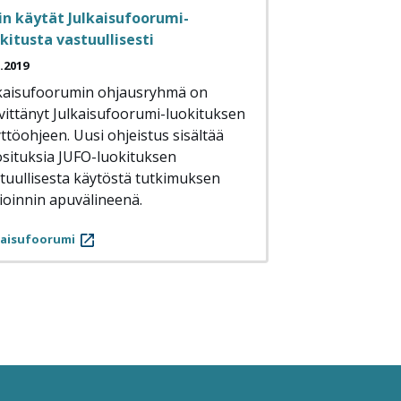
in käytät Julkaisufoorumi-
kitusta vastuullisesti
5.2019
kaisufoorumin ohjausryhmä on
vittänyt Julkaisufoorumi-luokituksen
ttöohjeen. Uusi ohjeistus sisältää
situksia JUFO-luokituksen
tuullisesta käytöstä tutkimuksen
ioinnin apuvälineenä.
kaisufoorumi