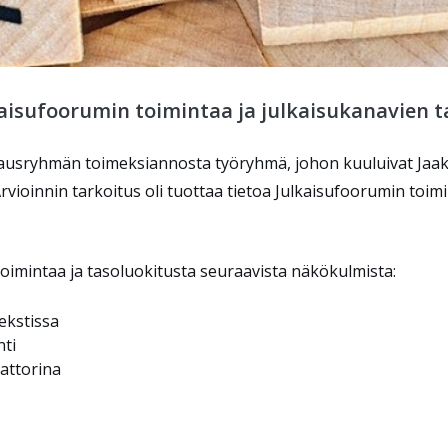
lkaisufoorumin toimintaa ja julkaisukanavien t
hjausryhmän toimeksiannosta työryhmä, johon kuuluivat Jaak
rvioinnin tarkoitus oli tuottaa tietoa Julkaisufoorumin toi
toimintaa ja tasoluokitusta seuraavista näkökulmista:
ekstissa
nti
attorina