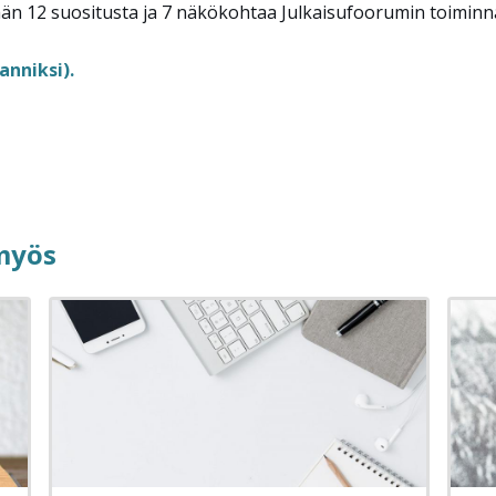
llään 12 suositusta ja 7 näkökohtaa Julkaisufoorumin toimin
anniksi).
 myös