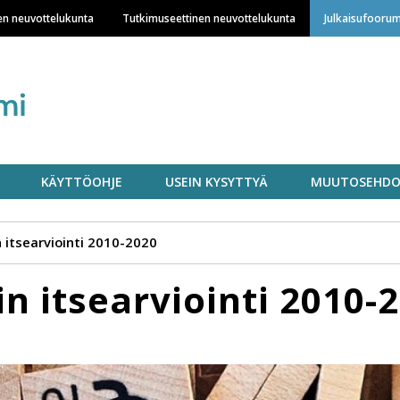
Hyppää
en neuvottelukunta
Tutkimuseettinen neuvottelukunta
Julkaisufoorum
pääsisältöön
KÄYTTÖOHJE
USEIN KYSYTTYÄ
MUUTOSEHDO
 itsearviointi 2010-2020
n itsearviointi 2010-