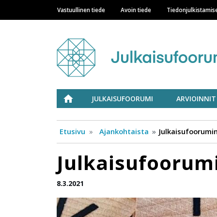
Vastuullinen tiede
Avoin tiede
Tiedonjulkistamis
Main navigation
Julkaisufoorumi
ETUSIVU
JULKAISUFOORUMI
ARVIOINNIT
Etusivu
Ajankohtaista
Julkaisufoorumin
Julkaisufoorumi
8.3.2021