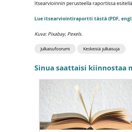
Itsearvioinnin perusteella raportissa esite
Lue itsearviointiraportti tästä (PDF, engl
Kuva: Pixabay, Pexels.
Julkaisufoorumi
Keskeisiä julkaisuja
Sinua saattaisi kiinnostaa