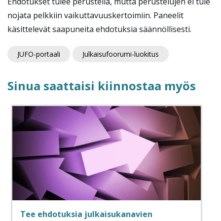
Ehdotukset tulee perustella, mutta perustelujen ei tule
nojata pelkkiin vaikuttavuuskertoimiin. Paneelit
käsittelevät saapuneita ehdotuksia säännöllisesti.
JUFO-portaali
Julkaisufoorumi-luokitus
Sinua saattaisi kiinnostaa myös
Tee ehdotuksia julkaisukanavien