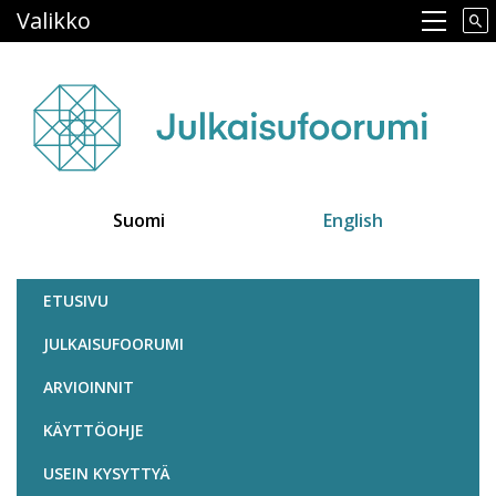
Hyppää
Valikko
Main navigation
pääsisältöön
Suomi
English
Julkaisufoorumi
ETUSIVU
JULKAISUFOORUMI
ARVIOINNIT
KÄYTTÖOHJE
USEIN KYSYTTYÄ