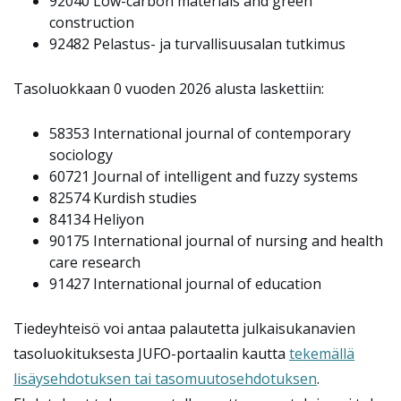
92040
Low-carbon materials and green
construction
92482
Pelastus- ja turvallisuusalan tutkimus
Tasoluokkaan 0 vuoden 2026 alusta laskettiin:
58353
International journal of contemporary
sociology
60721
Journal of intelligent and fuzzy systems
82574
Kurdish studies
84134
Heliyon
90175
International journal of nursing and health
care research
91427
International journal of education
Tiedeyhteisö voi antaa palautetta julkaisukanavien
tasoluokituksesta JUFO-portaalin kautta
tekemällä
lisäysehdotuksen tai tasomuutosehdotuksen
.