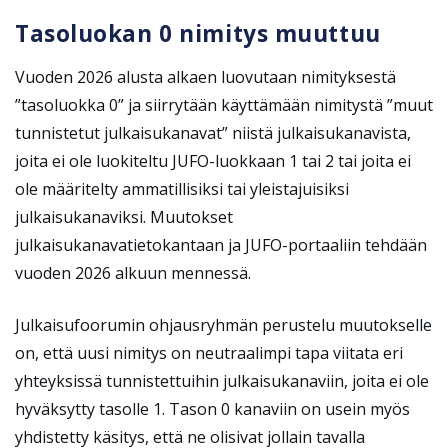
Tasoluokan 0 nimitys muuttuu
Vuoden 2026 alusta alkaen luovutaan nimityksestä
”tasoluokka 0” ja siirrytään käyttämään nimitystä ”muut
tunnistetut julkaisukanavat” niistä julkaisukanavista,
joita ei ole luokiteltu JUFO-luokkaan 1 tai 2 tai joita ei
ole määritelty ammatillisiksi tai yleistajuisiksi
julkaisukanaviksi. Muutokset
julkaisukanavatietokantaan ja JUFO-portaaliin tehdään
vuoden 2026 alkuun mennessä.
Julkaisufoorumin ohjausryhmän perustelu muutokselle
on, että uusi nimitys on neutraalimpi tapa viitata eri
yhteyksissä tunnistettuihin julkaisukanaviin, joita ei ole
hyväksytty tasolle 1. Tason 0 kanaviin on usein myös
yhdistetty käsitys, että ne olisivat jollain tavalla