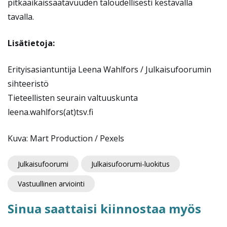
pitkäaikaissaatavuuden taloudellisesti kestävällä
tavalla.
Lisätietoja:
Erityisasiantuntija Leena Wahlfors / Julkaisufoorumin
sihteeristö
Tieteellisten seurain valtuuskunta
leena.wahlfors(at)tsv.fi
Kuva: Mart Production / Pexels
Julkaisufoorumi
Julkaisufoorumi-luokitus
Vastuullinen arviointi
Sinua saattaisi kiinnostaa myös