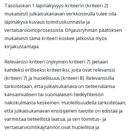
Tasoluokan 1 läpinäkyvyys-kriteerin (kriteeri 2)
mukaisesti julkaisukanavan verkkosivulla tulee olla
läpinäkyvä kuvaus toimituskunnasta ja
vertaisarviointiprosessista. Ohjausryhmän päätöksen
mukaisesti tämä kriteeri koskee jatkossa myös
kirjakustantajia.
Relevanssi-kriteeri (nykyinen kriteeri 7) jaetaan
kahdeksi erilliseksi kriteeriksi, joita ovat relevanssi
(kriteeri 7) ja huolellisuus (kriteeri 8). Relevanssilla
tarkoitetaan, että julkaisukanava on tieteenalansa
kansainvälisen tai suomalaisen tiedeyhteisön
näkökulmasta keskeinen. Huolellisuudella tarkoitetaan,
että julkaisukanavan ensisijainen tavoite on edistää ja
varmistaa tieteellistä laatua, ja sen toimitus- ja
vertaisarviointikäytännöt ovat huolellisia ja