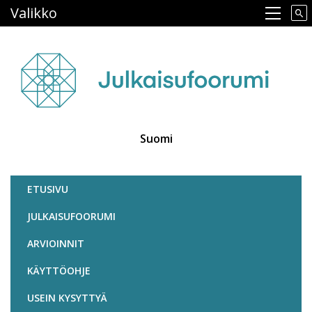
Hyppää
Valikko
Main navigation
pääsisältöön
Suomi
Julkaisufoorumi
ETUSIVU
JULKAISUFOORUMI
ARVIOINNIT
KÄYTTÖOHJE
USEIN KYSYTTYÄ