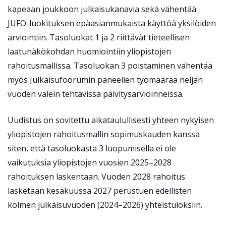
kapeaan joukkoon julkaisukanavia sekä vähentää
JUFO-luokituksen epäasianmukaista käyttöä yksilöiden
arviointiin. Tasoluokat 1 ja 2 riittävät tieteellisen
laatunäkökohdan huomiointiin yliopistojen
rahoitusmallissa. Tasoluokan 3 poistaminen vähentää
myös Julkaisufoorumin paneelien työmäärää neljän
vuoden välein tehtävissä päivitysarvioinneissa.
Uudistus on sovitettu aikataulullisesti yhteen nykyisen
yliopistojen rahoitusmallin sopimuskauden kanssa
siten, että tasoluokasta 3 luopumisella ei ole
vaikutuksia yliopistojen vuosien 2025–2028
rahoituksen laskentaan. Vuoden 2028 rahoitus
lasketaan kesäkuussa 2027 perustuen edellisten
kolmen julkaisuvuoden (2024–2026) yhteistuloksiin.