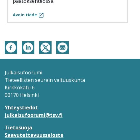
päätöksenteossa.
Avoin tiede
Julkaisufoorumi
Tieteellisten seurain valtuuskunta
Kirkkokatu 6
00170 Helsinki
Yhteystiedot
julkaisufoorumi@tsv.fi
Tietosuoja
Saavutettavuusseloste