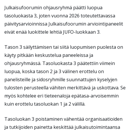
Julkaisufoorumin ohjausryhmä päätti luopua
tasoluokasta 3, joten vuonna 2026 toteutettavassa
päivitysarvioinnissa Julkaisufoorumin arviointipaneelit
eivät enää luokittele lehtiä JUFO-luokkaan 3.
Tason 3 säilyttämisen tai siitä luopumisen puolesta on
käyty pitkään keskustelua paneeleissa ja
ohjausryhmässä. Tasoluokasta 3 päätettiin viimein
luopua, koska tason 2 ja 3 välinen erottelu on
panelisteille ja sidosryhmille suunnattujen kyselyjen
tulosten perusteella vähiten merkittävä ja uskottava. Se
myös kohtelee eri tieteenaloja epätasa-arvoisemmin
kuin erottelu tasoluokan 1 ja 2 välillä.
Tasoluokan 3 poistaminen vähentää organisaatioiden
ja tutkijoiden painetta keskittää julkaisutoimintaansa