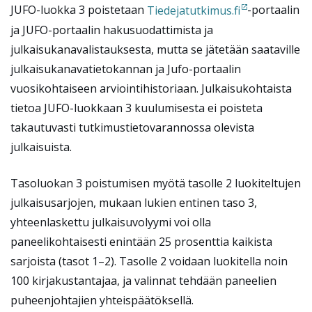
JUFO-luokka 3 poistetaan
Tiedejatutkimus.fi
-portaalin
ja JUFO-portaalin hakusuodattimista ja
julkaisukanavalistauksesta, mutta se jätetään saataville
julkaisukanavatietokannan ja Jufo-portaalin
vuosikohtaiseen arviointihistoriaan. Julkaisukohtaista
tietoa JUFO-luokkaan 3 kuulumisesta ei poisteta
takautuvasti tutkimustietovarannossa olevista
julkaisuista.
Tasoluokan 3 poistumisen myötä tasolle 2 luokiteltujen
julkaisusarjojen, mukaan lukien entinen taso 3,
yhteenlaskettu julkaisuvolyymi voi olla
paneelikohtaisesti enintään 25 prosenttia kaikista
sarjoista (tasot 1–2). Tasolle 2 voidaan luokitella noin
100 kirjakustantajaa, ja valinnat tehdään paneelien
puheenjohtajien yhteispäätöksellä.