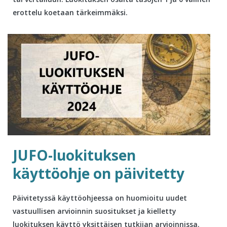
erottelu koetaan tärkeimmäksi.
JUFO-luokituksen
käyttöohje on päivitetty
Päivitetyssä käyttöohjeessa on huomioitu uudet
vastuullisen arvioinnin suositukset ja kielletty
luokituksen käyttö yksittäisen tutkijan arvioinnissa.