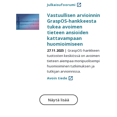
Julkaisufoorumi
Vastuullisen arvioinnin
GraspOS-hankkeesta
tukea avoimen
tieteen ansioiden
kattavampaan
huomioimiseen
27.11.2025
GraspOS-hankkeen
tuotosten keskiössä on avoimen
tieteen aiempaa monipuolisempi
huomioiminen tutkimuksen ja
tutkijan arvioinnissa.
Avoin tiede
Näytä lisää