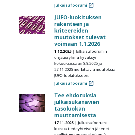
Julkaisufoorumi
JUFO-luokituksen
rakenteen ja
kriteereiden
muutokset tulevat
voimaan 1.1.2026
1.12.2025
Julkaisufoorumin
ohjausryhmä hyväksyi
kokouksissaan 8.9.2025 ja
27.11.2025 merkittäviä muutoksia
JUFO-luokitukseen.
Julkaisufoorumi
Tee ehdotuksia
julkaisukanavien
tasoluokan
muuttamisesta
17.11.2025
Julkaisufoorumi
kutsuu tiedeyhteisön jäsenet
osallistumaan tasoluokan 2