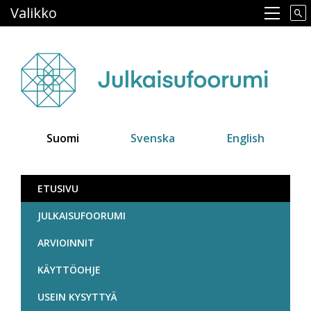
Hyppää
Valikko
Main navigation
pääsisältöön
Suomi
Svenska
English
Julkaisufoorumi
ETUSIVU
JULKAISUFOORUMI
ARVIOINNIT
KÄYTTÖOHJE
USEIN KYSYTTYÄ