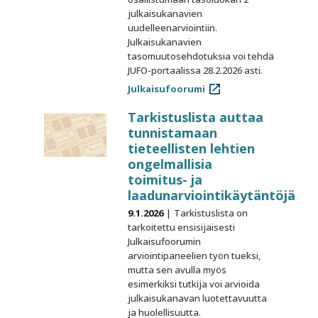
julkaisukanavien
uudelleenarviointiin.
Julkaisukanavien
tasomuutosehdotuksia voi tehdä
JUFO-portaalissa 28.2.2026 asti.
Julkaisufoorumi
Tarkistuslista auttaa
tunnistamaan
tieteellisten lehtien
ongelmallisia
toimitus- ja
laadunarviointikäytäntöjä
9.1.2026
Tarkistuslista on
tarkoitettu ensisijaisesti
Julkaisufoorumin
arviointipaneelien työn tueksi,
mutta sen avulla myös
esimerkiksi tutkija voi arvioida
julkaisukanavan luotettavuutta
ja huolellisuutta.