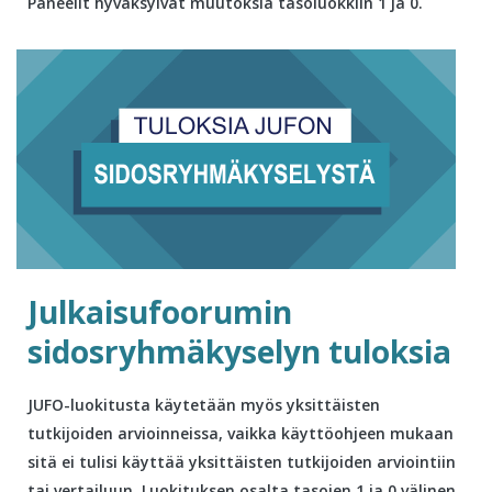
Paneelit hyväksyivät muutoksia tasoluokkiin 1 ja 0.
Julkaisufoorumin
sidosryhmäkyselyn tuloksia
JUFO-luokitusta käytetään myös yksittäisten
tutkijoiden arvioinneissa, vaikka käyttöohjeen mukaan
sitä ei tulisi käyttää yksittäisten tutkijoiden arviointiin
tai vertailuun. Luokituksen osalta tasojen 1 ja 0 välinen