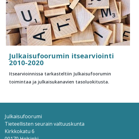
Julkaisufoorumin itsearviointi
2010-2020
Itsearvioinnissa tarkasteltiin Julkaisufoorumin
toimintaa ja julkaisukanavien tasoluokitusta.
Julkaisufoorumi
Tieteellisten seurain valtuuskunta
Kirkkokatu 6
00170 Helsinki