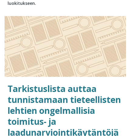
luokitukseen.
Tarkistuslista auttaa
tunnistamaan tieteellisten
lehtien ongelmallisia
toimitus- ja
laadunarviointikäytäntöjä