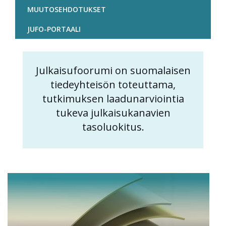
MUUTOSEHDOTUKSET
JUFO-PORTAALI
Julkaisufoorumi on suomalaisen
Content
tiedeyhteisön toteuttama,
markup
tutkimuksen laadunarviointia
tukeva julkaisukanavien
tasoluokitus.