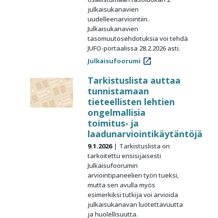
julkaisukanavien
uudelleenarviointiin.
Julkaisukanavien
tasomuutosehdotuksia voi tehdä
JUFO-portaalissa 28.2.2026 asti.
Julkaisufoorumi
Tarkistuslista auttaa
tunnistamaan
tieteellisten lehtien
ongelmallisia
toimitus- ja
laadunarviointikäytäntöjä
9.1.2026
Tarkistuslista on
tarkoitettu ensisijaisesti
Julkaisufoorumin
arviointipaneelien työn tueksi,
mutta sen avulla myös
esimerkiksi tutkija voi arvioida
julkaisukanavan luotettavuutta
ja huolellisuutta.