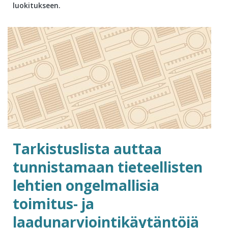
luokitukseen.
Tarkistuslista auttaa
tunnistamaan tieteellisten
lehtien ongelmallisia
toimitus- ja
laadunarviointikäytäntöjä