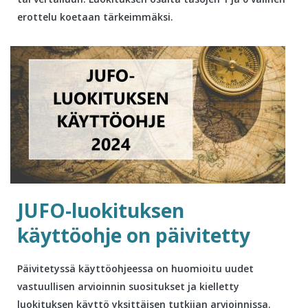
erottelu koetaan tärkeimmäksi.
JUFO-luokituksen
käyttöohje on päivitetty
Päivitetyssä käyttöohjeessa on huomioitu uudet
vastuullisen arvioinnin suositukset ja kielletty
luokituksen käyttö yksittäisen tutkijan arvioinnissa.