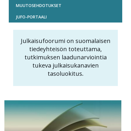
MUUTOSEHDOTUKSET
JUFO-PORTAALI
Julkaisufoorumi on suomalaisen
Content
tiedeyhteisön toteuttama,
markup
tutkimuksen laadunarviointia
tukeva julkaisukanavien
tasoluokitus.