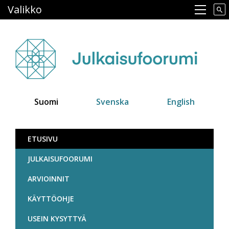
Hyppää
Valikko
Main navigation
pääsisältöön
Suomi
Svenska
English
Julkaisufoorumi
ETUSIVU
JULKAISUFOORUMI
ARVIOINNIT
KÄYTTÖOHJE
USEIN KYSYTTYÄ