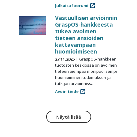
Julkaisufoorumi
Vastuullisen arvioinnin
GraspOS-hankkeesta
tukea avoimen
tieteen ansioiden
kattavampaan
huomioimiseen
27.11.2025
GraspOS-hankkeen
tuotosten keskiössä on avoimen
tieteen aiempaa monipuolisempi
huomioiminen tutkimuksen ja
tutkijan arvioinnissa.
Avoin tiede
Näytä lisää