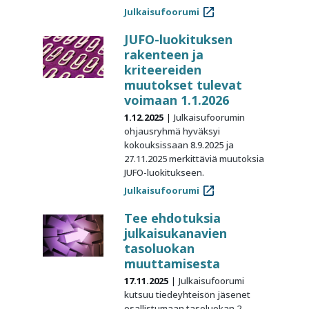
Julkaisufoorumi
JUFO-luokituksen
rakenteen ja
kriteereiden
muutokset tulevat
voimaan 1.1.2026
1.12.2025
Julkaisufoorumin
ohjausryhmä hyväksyi
kokouksissaan 8.9.2025 ja
27.11.2025 merkittäviä muutoksia
JUFO-luokitukseen.
Julkaisufoorumi
Tee ehdotuksia
julkaisukanavien
tasoluokan
muuttamisesta
17.11.2025
Julkaisufoorumi
kutsuu tiedeyhteisön jäsenet
osallistumaan tasoluokan 2