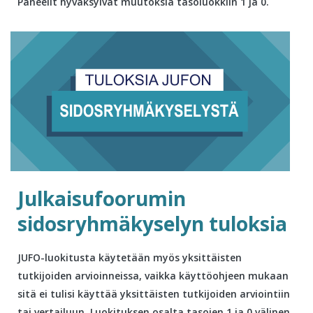
Paneelit hyväksyivät muutoksia tasoluokkiin 1 ja 0.
Julkaisufoorumin
sidosryhmäkyselyn tuloksia
JUFO-luokitusta käytetään myös yksittäisten
tutkijoiden arvioinneissa, vaikka käyttöohjeen mukaan
sitä ei tulisi käyttää yksittäisten tutkijoiden arviointiin
tai vertailuun. Luokituksen osalta tasojen 1 ja 0 välinen