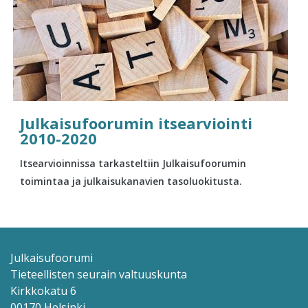
Julkaisufoorumin itsearviointi
2010-2020
Itsearvioinnissa tarkasteltiin Julkaisufoorumin
toimintaa ja julkaisukanavien tasoluokitusta.
Julkaisufoorumi
Tieteellisten seurain valtuuskunta
Kirkkokatu 6
00170 Helsinki