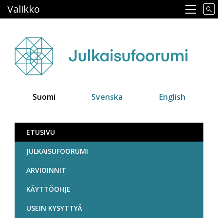
Hyppää
Valikko
Main navigation
pääsisältöön
Suomi
Svenska
English
Julkaisufoorumi
ETUSIVU
JULKAISUFOORUMI
ARVIOINNIT
KÄYTTÖOHJE
USEIN KYSYTTYÄ