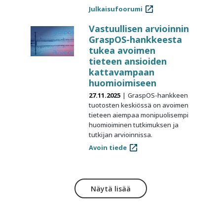
Julkaisufoorumi
Vastuullisen arvioinnin
GraspOS-hankkeesta
tukea avoimen
tieteen ansioiden
kattavampaan
huomioimiseen
27.11.2025
GraspOS-hankkeen
tuotosten keskiössä on avoimen
tieteen aiempaa monipuolisempi
huomioiminen tutkimuksen ja
tutkijan arvioinnissa.
Avoin tiede
Näytä lisää