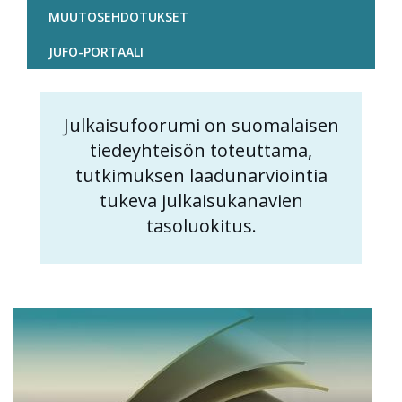
MUUTOSEHDOTUKSET
JUFO-PORTAALI
Julkaisufoorumi on suomalaisen
Content
tiedeyhteisön toteuttama,
markup
tutkimuksen laadunarviointia
tukeva julkaisukanavien
tasoluokitus.