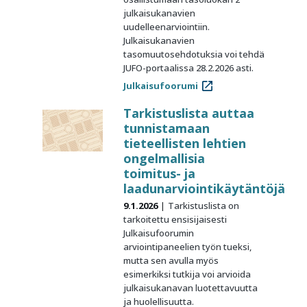
julkaisukanavien
uudelleenarviointiin.
Julkaisukanavien
tasomuutosehdotuksia voi tehdä
JUFO-portaalissa 28.2.2026 asti.
Julkaisufoorumi
Tarkistuslista auttaa
tunnistamaan
tieteellisten lehtien
ongelmallisia
toimitus- ja
laadunarviointikäytäntöjä
9.1.2026
Tarkistuslista on
tarkoitettu ensisijaisesti
Julkaisufoorumin
arviointipaneelien työn tueksi,
mutta sen avulla myös
esimerkiksi tutkija voi arvioida
julkaisukanavan luotettavuutta
ja huolellisuutta.