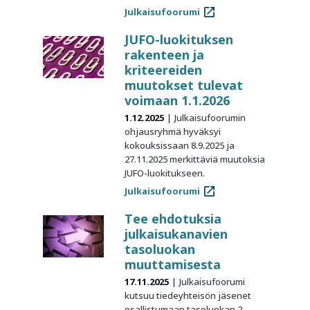
Julkaisufoorumi
JUFO-luokituksen
rakenteen ja
kriteereiden
muutokset tulevat
voimaan 1.1.2026
1.12.2025
Julkaisufoorumin
ohjausryhmä hyväksyi
kokouksissaan 8.9.2025 ja
27.11.2025 merkittäviä muutoksia
JUFO-luokitukseen.
Julkaisufoorumi
Tee ehdotuksia
julkaisukanavien
tasoluokan
muuttamisesta
17.11.2025
Julkaisufoorumi
kutsuu tiedeyhteisön jäsenet
osallistumaan tasoluokan 2