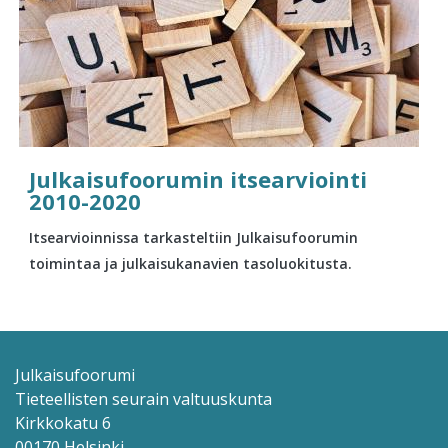
Julkaisufoorumin itsearviointi
2010-2020
Itsearvioinnissa tarkasteltiin Julkaisufoorumin
toimintaa ja julkaisukanavien tasoluokitusta.
Julkaisufoorumi
Tieteellisten seurain valtuuskunta
Kirkkokatu 6
00170 Helsinki