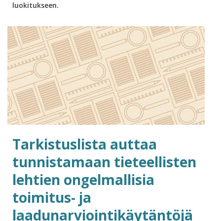
luokitukseen.
Tarkistuslista auttaa
tunnistamaan tieteellisten
lehtien ongelmallisia
toimitus- ja
laadunarviointikäytäntöjä