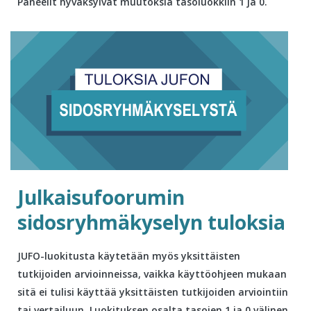
Paneelit hyväksyivät muutoksia tasoluokkiin 1 ja 0.
Julkaisufoorumin
sidosryhmäkyselyn tuloksia
JUFO-luokitusta käytetään myös yksittäisten
tutkijoiden arvioinneissa, vaikka käyttöohjeen mukaan
sitä ei tulisi käyttää yksittäisten tutkijoiden arviointiin
tai vertailuun. Luokituksen osalta tasojen 1 ja 0 välinen