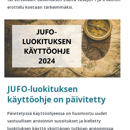
erottelu koetaan tärkeimmäksi.
JUFO-luokituksen
käyttöohje on päivitetty
Päivitetyssä käyttöohjeessa on huomioitu uudet
vastuullisen arvioinnin suositukset ja kielletty
luokituksen käyttö yksittäisen tutkijan arvioinnissa.