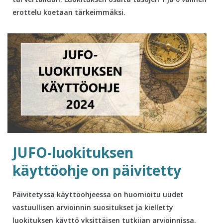
erottelu koetaan tärkeimmäksi.
JUFO-luokituksen
käyttöohje on päivitetty
Päivitetyssä käyttöohjeessa on huomioitu uudet
vastuullisen arvioinnin suositukset ja kielletty
luokituksen käyttö yksittäisen tutkijan arvioinnissa.