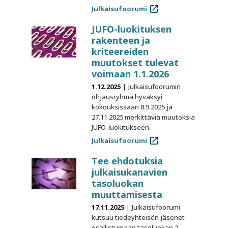
Julkaisufoorumi
JUFO-luokituksen
rakenteen ja
kriteereiden
muutokset tulevat
voimaan 1.1.2026
1.12.2025
Julkaisufoorumin
ohjausryhmä hyväksyi
kokouksissaan 8.9.2025 ja
27.11.2025 merkittäviä muutoksia
JUFO-luokitukseen.
Julkaisufoorumi
Tee ehdotuksia
julkaisukanavien
tasoluokan
muuttamisesta
17.11.2025
Julkaisufoorumi
kutsuu tiedeyhteisön jäsenet
osallistumaan tasoluokan 2