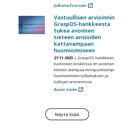
Julkaisufoorumi
Vastuullisen arvioinnin
GraspOS-hankkeesta
tukea avoimen
tieteen ansioiden
kattavampaan
huomioimiseen
27.11.2025
GraspOS-hankkeen
tuotosten keskiössä on avoimen
tieteen aiempaa monipuolisempi
huomioiminen tutkimuksen ja
tutkijan arvioinnissa.
Avoin tiede
Näytä lisää