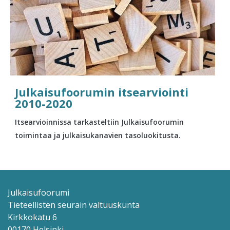
Julkaisufoorumin itsearviointi
2010-2020
Itsearvioinnissa tarkasteltiin Julkaisufoorumin
toimintaa ja julkaisukanavien tasoluokitusta.
Julkaisufoorumi
Tieteellisten seurain valtuuskunta
Kirkkokatu 6
00170 Helsinki