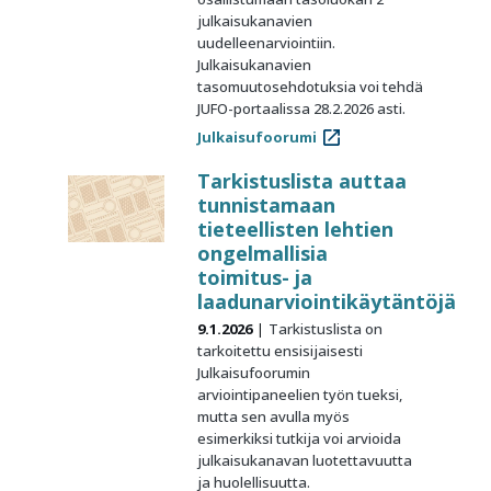
julkaisukanavien
uudelleenarviointiin.
Julkaisukanavien
tasomuutosehdotuksia voi tehdä
JUFO-portaalissa 28.2.2026 asti.
Julkaisufoorumi
Tarkistuslista auttaa
tunnistamaan
tieteellisten lehtien
ongelmallisia
toimitus- ja
laadunarviointikäytäntöjä
9.1.2026
Tarkistuslista on
tarkoitettu ensisijaisesti
Julkaisufoorumin
arviointipaneelien työn tueksi,
mutta sen avulla myös
esimerkiksi tutkija voi arvioida
julkaisukanavan luotettavuutta
ja huolellisuutta.