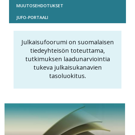
MUUTOSEHDOTUKSET
JUFO-PORTAALI
Julkaisufoorumi on suomalaisen
Content
tiedeyhteisön toteuttama,
markup
tutkimuksen laadunarviointia
tukeva julkaisukanavien
tasoluokitus.