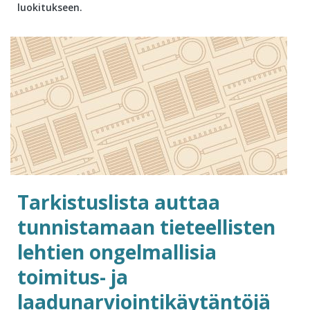
luokitukseen.
Tarkistuslista auttaa
tunnistamaan tieteellisten
lehtien ongelmallisia
toimitus- ja
laadunarviointikäytäntöjä