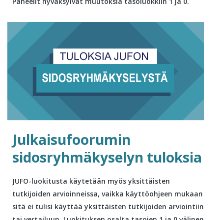
Paneelit hyväksyivät muutoksia tasoluokkiin 1 ja 0.
Julkaisufoorumin
sidosryhmäkyselyn tuloksia
JUFO-luokitusta käytetään myös yksittäisten
tutkijoiden arvioinneissa, vaikka käyttöohjeen mukaan
sitä ei tulisi käyttää yksittäisten tutkijoiden arviointiin
tai vertailuun. Luokituksen osalta tasojen 1 ja 0 välinen