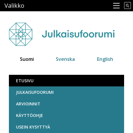
Hyppää
Valikko
Main navigation
pääsisältöön
Suomi
Svenska
English
Julkaisufoorumi
ETUSIVU
JULKAISUFOORUMI
ARVIOINNIT
KÄYTTÖOHJE
USEIN KYSYTTYÄ