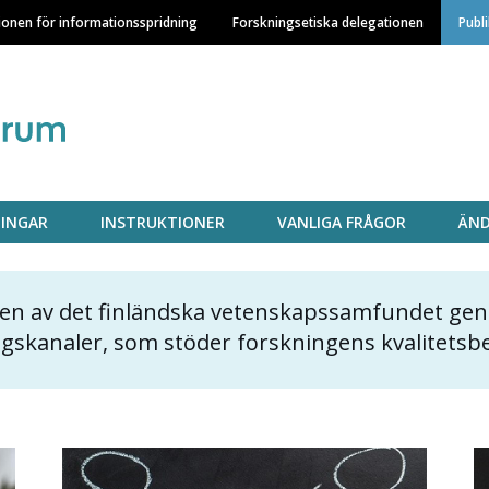
Hoppa
ionen för informationsspridning
Forskningsetiska delegationen
Publ
till
huvudinnehåll
INGAR
INSTRUKTIONER
VANLIGA FRÅGOR
ÄND
 en av det finländska vetenskapssamfundet gen
ngskanaler, som stöder forskningens kvalitets