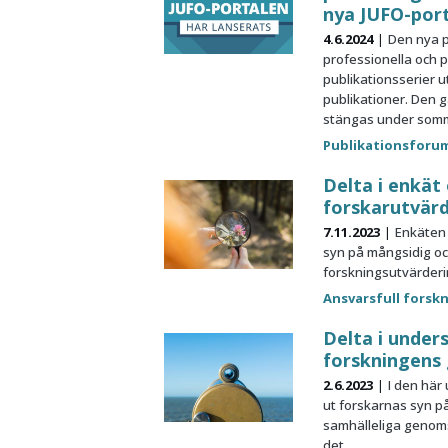
nya JUFO-por
4.6.2024
Den nya p
professionella och 
publikationsserier 
publikationer. Den 
stängas under som
Publikationsforu
Delta i enkät
forskarutvär
7.11.2023
Enkäten
syn på mångsidig oc
forskningsutvärderi
Ansvarsfull forsk
Delta i unde
forskningens
2.6.2023
I den här
ut forskarnas syn p
samhälleliga genom
det.