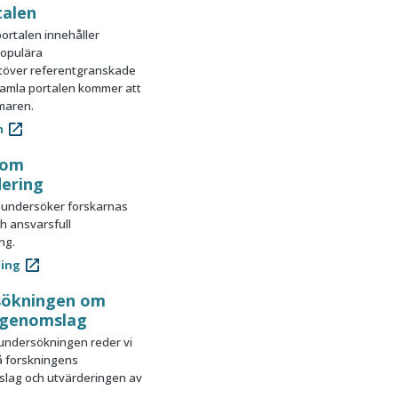
talen
ortalen innehåller
populära
utöver referentgranskade
gamla portalen kommer att
maren.
m
 om
dering
 undersöker forskarnas
h ansvarsfull
ng.
ning
rsökningen om
 genomslag
 undersökningen reder vi
å forskningens
slag och utvärderingen av