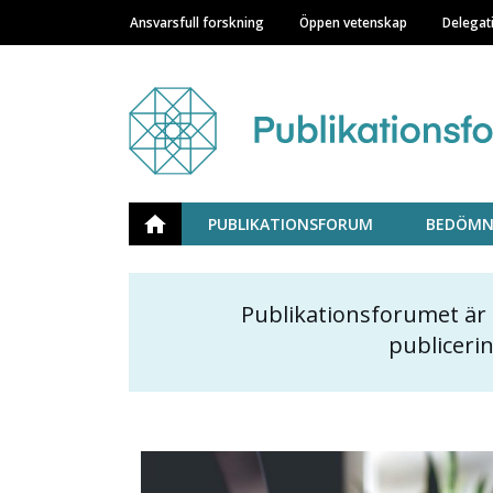
Ansvarsfull forskning
Öppen vetenskap
Delegat
Main navigation
Julkaisufoorumi
ETUSIVU
PUBLIKATIONSFORUM
BEDÖMN
Publikationsforumet är
Content
publiceri
markup