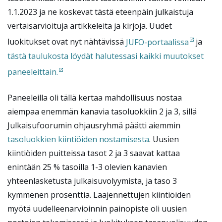
1.1.2023 ja ne koskevat tästä eteenpäin julkaistuja
vertaisarvioituja artikkeleita ja kirjoja. Uudet
luokitukset ovat nyt nähtävissä
JUFO-portaalissa
ja
tästä taulukosta löydät halutessasi kaikki muutokset
paneeleittain.
Paneeleilla oli tällä kertaa mahdollisuus nostaa
aiempaa enemmän kanavia tasoluokkiin 2 ja 3, sillä
Julkaisufoorumin ohjausryhmä päätti aiemmin
tasoluokkien kiintiöiden nostamisesta
. Uusien
kiintiöiden puitteissa tasot 2 ja 3 saavat kattaa
enintään 25 % tasoilla 1-3 olevien kanavien
yhteenlasketusta julkaisuvolyymista, ja taso 3
kymmenen prosenttia. Laajennettujen kiintiöiden
myötä uudelleenarvioinnin painopiste oli uusien