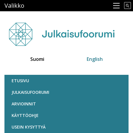
Hyppää
Valikko
Main navigation
pääsisältöön
Suomi
English
Julkaisufoorumi
ETUSIVU
JULKAISUFOORUMI
ARVIOINNIT
KÄYTTÖOHJE
USEIN KYSYTTYÄ