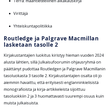
Terra: maantieteellinen aikakauskirja
Virittäjä
Yhteiskuntapolitiikka
Routledge ja Palgrave Macmillan
lasketaan tasolle 2
Kirjakustantajien luokitus kiristyy hieman vuoden 2024
alusta lähtien, sillä Julkaisufoorumin ohjausryhmä on
päättänyt pudottaa Routledgen ja Palgrave Macmillanin
tasoluokasta 3 tasolle 2. Kirjakustantajien osalta oli jo
aiemmin havaittu, että erityisesti englanninkielisistä
monografioista ja kirja-artikkeleista sijoittuu
tasoluokkiin 2 ja 3 huomattavasti suurempi osuus kuin
muista julkaisuista.