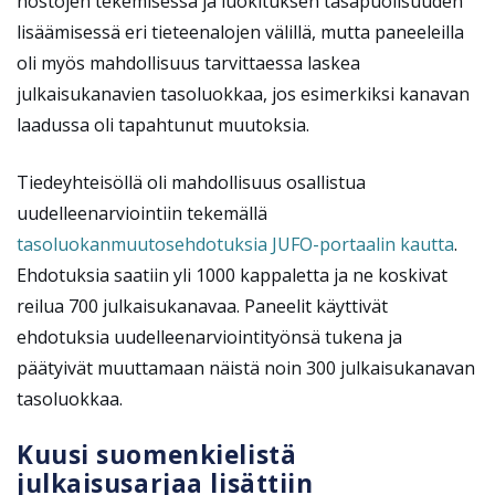
nostojen tekemisessä ja luokituksen tasapuolisuuden
lisäämisessä eri tieteenalojen välillä, mutta paneeleilla
oli myös mahdollisuus tarvittaessa laskea
julkaisukanavien tasoluokkaa, jos esimerkiksi kanavan
laadussa oli tapahtunut muutoksia.
Tiedeyhteisöllä oli mahdollisuus osallistua
uudelleenarviointiin tekemällä
tasoluokanmuutosehdotuksia JUFO-portaalin kautta
.
Ehdotuksia saatiin yli 1000 kappaletta ja ne koskivat
reilua 700 julkaisukanavaa. Paneelit käyttivät
ehdotuksia uudelleenarviointityönsä tukena ja
päätyivät muuttamaan näistä noin 300 julkaisukanavan
tasoluokkaa.
Kuusi suomenkielistä
julkaisusarjaa lisättiin