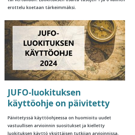
erottelu koetaan tärkeimmäksi.
JUFO-luokituksen
käyttöohje on päivitetty
Päivitetyssä käyttöohjeessa on huomioitu uudet
vastuullisen arvioinnin suositukset ja kielletty
luokituksen käyttö yksittäisen tutkijan arvioinnissa.