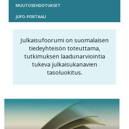
MUUTOSEHDOTUKSET
JUFO-PORTAALI
Julkaisufoorumi on suomalaisen
Content
tiedeyhteisön toteuttama,
markup
tutkimuksen laadunarviointia
tukeva julkaisukanavien
tasoluokitus.