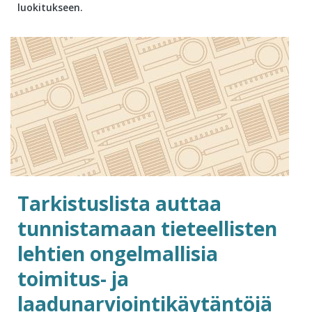
luokitukseen.
Tarkistuslista auttaa
tunnistamaan tieteellisten
lehtien ongelmallisia
toimitus- ja
laadunarviointikäytäntöjä