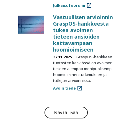
Julkaisufoorumi
Vastuullisen arvioinnin
GraspOS-hankkeesta
tukea avoimen
tieteen ansioiden
kattavampaan
huomioimiseen
27.11.2025
GraspOS-hankkeen
tuotosten keskiössä on avoimen
tieteen aiempaa monipuolisempi
huomioiminen tutkimuksen ja
tutkijan arvioinnissa.
Avoin tiede
Näytä lisää