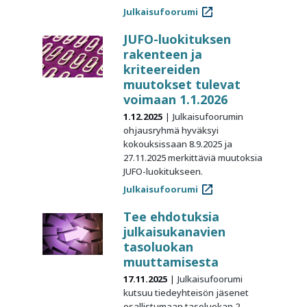
Julkaisufoorumi
JUFO-luokituksen
rakenteen ja
kriteereiden
muutokset tulevat
voimaan 1.1.2026
1.12.2025
Julkaisufoorumin
ohjausryhmä hyväksyi
kokouksissaan 8.9.2025 ja
27.11.2025 merkittäviä muutoksia
JUFO-luokitukseen.
Julkaisufoorumi
Tee ehdotuksia
julkaisukanavien
tasoluokan
muuttamisesta
17.11.2025
Julkaisufoorumi
kutsuu tiedeyhteisön jäsenet
osallistumaan tasoluokan 2