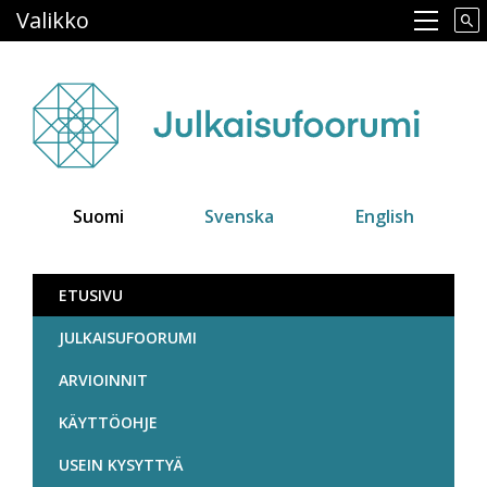
Hyppää
Valikko
Main navigation
pääsisältöön
Suomi
Svenska
English
Julkaisufoorumi
ETUSIVU
JULKAISUFOORUMI
ARVIOINNIT
KÄYTTÖOHJE
USEIN KYSYTTYÄ