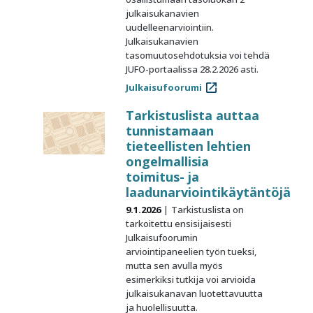
julkaisukanavien
uudelleenarviointiin.
Julkaisukanavien
tasomuutosehdotuksia voi tehdä
JUFO-portaalissa 28.2.2026 asti.
Julkaisufoorumi
Tarkistuslista auttaa
tunnistamaan
tieteellisten lehtien
ongelmallisia
toimitus- ja
laadunarviointikäytäntöjä
9.1.2026
Tarkistuslista on
tarkoitettu ensisijaisesti
Julkaisufoorumin
arviointipaneelien työn tueksi,
mutta sen avulla myös
esimerkiksi tutkija voi arvioida
julkaisukanavan luotettavuutta
ja huolellisuutta.