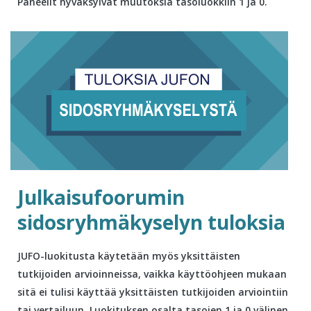
Paneelit hyväksyivät muutoksia tasoluokkiin 1 ja 0.
Julkaisufoorumin
sidosryhmäkyselyn tuloksia
JUFO-luokitusta käytetään myös yksittäisten
tutkijoiden arvioinneissa, vaikka käyttöohjeen mukaan
sitä ei tulisi käyttää yksittäisten tutkijoiden arviointiin
tai vertailuun. Luokituksen osalta tasojen 1 ja 0 välinen