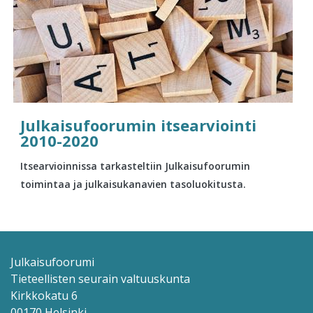
Julkaisufoorumin itsearviointi
2010-2020
Itsearvioinnissa tarkasteltiin Julkaisufoorumin
toimintaa ja julkaisukanavien tasoluokitusta.
Julkaisufoorumi
Tieteellisten seurain valtuuskunta
Kirkkokatu 6
00170 Helsinki