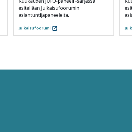
Kuukauden JUFO-paneeli -sarjassa
Kuu
esitellään Julkaisufoorumin
esi
asiantuntijapaneeleita.
asi
Julkaisufoorumi
Jul