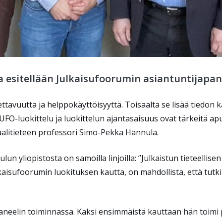
 esitellään Julkaisufoorumin asiantuntijapan
ettavuutta ja helppokäyttöisyyttä. Toisaalta se lisää tiedon 
JUFO-luokittelu ja luokittelun ajantasaisuus ovat tärkeitä ap
aalitieteen professori Simo-Pekka Hannula.
lun yliopistosta on samoilla linjoilla: ”Julkaistun tieteellis
ulkaisufoorumin luokituksen kautta, on mahdollista, että tut
eelin toiminnassa. Kaksi ensimmäistä kauttaan hän toimi 