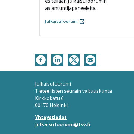
esitellään Julkaisufoorumin
asiantuntijapaneeleita.
Julkaisufoorumi
Julkaisufoorumi
Tieteellisten seurain valtuuskunta
Kirkkokatu 6
00170 Helsinki
Yhteystiedot
julkaisufoorumi@tsv.fi