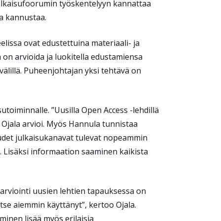
ulkaisufoorumin työskentelyyn kannattaa
ala kannustaa.
lissa ovat edustettuina materiaali- ja
 on arvioida ja luokitella edustamiensa
 välillä. Puheenjohtajan yksi tehtävä on
isutoiminnalle. ”Uusilla Open Access -lehdillä
in”, Ojala arvioi. Myös Hannula tunnistaa
uudet julkaisukanavat tulevat nopeammin
. Lisäksi informaation saaminen kaikista
arviointi uusien lehtien tapauksessa on
itse aiemmin käyttänyt”, kertoo Ojala.
minen lisää myös erilaisia