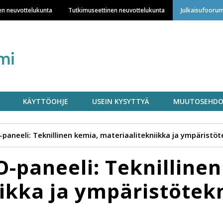
Hyppää
en neuvottelukunta
Tutkimuseettinen neuvottelukunta
Julkaisufoorum
pääsisältöön
KÄYTTÖOHJE
USEIN KYSYTTYÄ
MUUTOSEHDO
aneeli: Teknillinen kemia, materiaalitekniikka ja ympäristöt
-paneeli: Teknillinen
ikka ja ympäristötek