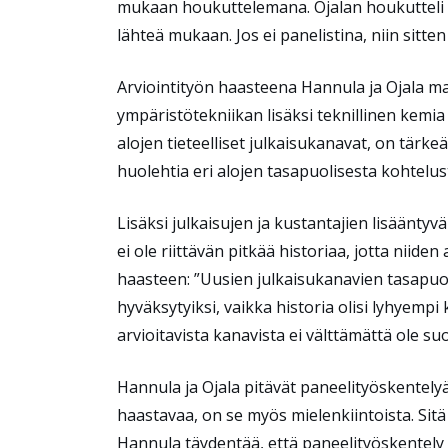
mukaan houkuttelemana. Ojalan houkutteli 
lähteä mukaan. Jos ei panelistina, niin sitte
Arviointityön haasteena Hannula ja Ojala ma
ympäristötekniikan lisäksi teknillinen kemia
alojen tieteelliset julkaisukanavat, on tärke
huolehtia eri alojen tasapuolisesta kohtelu
Lisäksi julkaisujen ja kustantajien lisääntyvä
ei ole riittävän pitkää historiaa, jotta niiden
haasteen: ”Uusien julkaisukanavien tasapuo
hyväksytyiksi, vaikka historia olisi lyhyem
arvioitavista kanavista ei välttämättä ole su
Hannula ja Ojala pitävät paneelityöskentely
haastavaa, on se myös mielenkiintoista. Sitä 
Hannula täydentää, että paneelityöskentely m