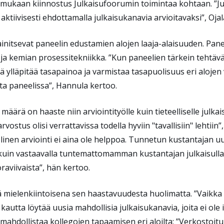
mukaan kiinnostus Julkaisufoorumin toimintaa kohtaan. ”J
n aktiivisesti ehdottamalla julkaisukanavia arvioitavaksi”, Oj
initsevat paneelin edustamien alojen laaja-alaisuuden. Panee
 ja kemian prosessitekniikka. ”Kun paneelien tärkein tehtävä
ää ylläpitää tasapainoa ja varmistaa tasapuolisuus eri alojen
sta paneelissa”, Hannula kertoo.
 määrä on haaste niin arviointityölle kuin tieteelliselle julka
 arvostus olisi verrattavissa todella hyviin "tavallisiin" lehti
linen arviointi ei aina ole helppoa. Tunnetun kustantajan 
pi kuin vastaavalla tuntemattomamman kustantajan julkaisulla
oraviivaista”, hän kertoo.
ä mielenkiintoisena sen haastavuudesta huolimatta. ”Vaikka 
kautta löytää uusia mahdollisia julkaisukanavia, joita ei ole 
ahdollistaa kollegojen tapaamisen eri aloilta: ”Verkostoitu