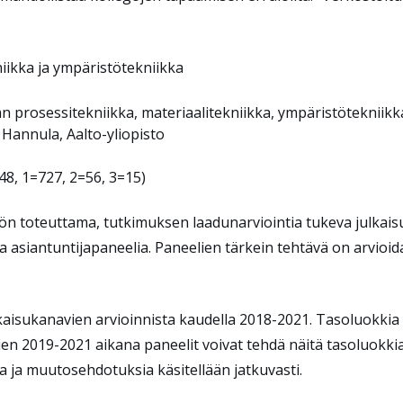
niikka ja ympäristötekniikka
n prosessitekniikka, materiaalitekniikka, ympäristötekniikk
Hannula, Aalto-yliopisto
48, 1=727, 2=56, 3=15)
ön toteuttama, tutkimuksen laadunarviointia tukeva julkais
ta asiantuntijapaneelia. Paneelien tärkein tehtävä on arvioid
isukanavien arvioinnista kaudella 2018-2021. Tasoluokkia 2
n 2019-2021 aikana paneelit voivat tehdä näitä tasoluokkia 
a ja muutosehdotuksia käsitellään jatkuvasti.