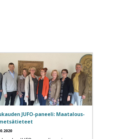
ukauden JUFO-paneeli: Maatalous-
 metsätieteet
10.2020