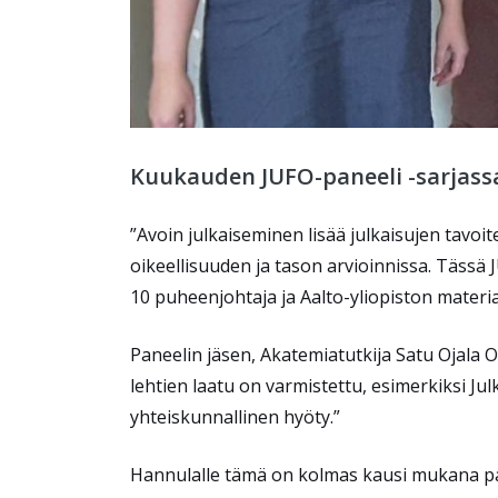
Kuukauden JUFO-paneeli -sarjassa
”Avoin julkaiseminen lisää julkaisujen tavoit
oikeellisuuden ja tason arvioinnissa. Tässä 
10 puheenjohtaja ja Aalto-yliopiston materi
Paneelin jäsen, Akatemiatutkija Satu Ojala Ou
lehtien laatu on varmistettu, esimerkiksi J
yhteiskunnallinen hyöty.”
Hannulalle tämä on kolmas kausi mukana pan