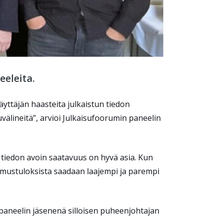
eeleita.
käyttäjän haasteita julkaistun tiedon
uvälineitä”, arvioi Julkaisufoorumin paneelin
en tiedon avoin saatavuus on hyvä asia. Kun
kimustuloksista saadaan laajempi ja parempi
paneelin jäsenenä silloisen puheenjohtajan