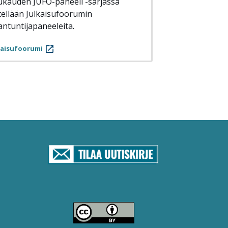
kauden JUFO-paneeli -sarjassa
tellään Julkaisufoorumin
antuntijapaneeleita.
kaisufoorumi