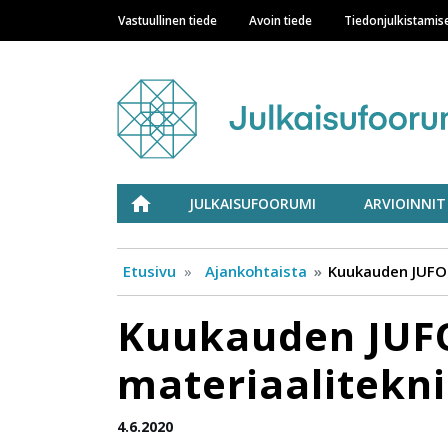
Vastuullinen tiede
Avoin tiede
Tiedonjulkistamis
Main navigation
Julkaisufoorumi
ETUSIVU
JULKAISUFOORUMI
ARVIOINNIT
Etusivu
Ajankohtaista
Kuukauden JUFO-p
Kuukauden JUFO
materiaalitekni
4.6.2020