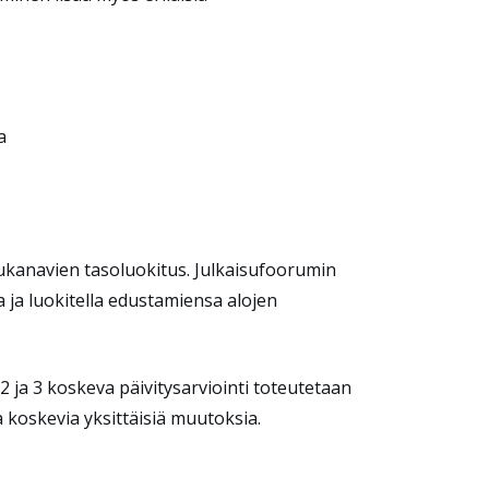
a
ukanavien tasoluokitus. Julkaisufoorumin
a ja luokitella edustamiensa alojen
 ja 3 koskeva päivitysarviointi toteutetaan
koskevia yksittäisiä muutoksia.