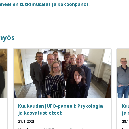
paneelien tutkimusalat ja kokoonpanot
.
 myös
Kuukauden JUFO-paneeli: Psykologia
Ku
ja kasvatustieteet
ja
27.1.2021
28.