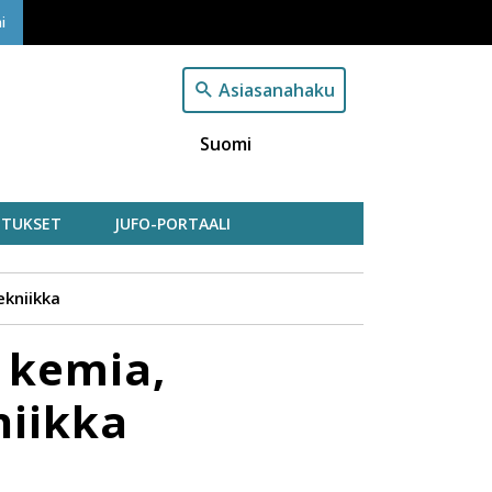
i
Asiasanahaku
Suomi
TUKSET
JUFO-PORTAALI
ekniikka
 kemia,
niikka