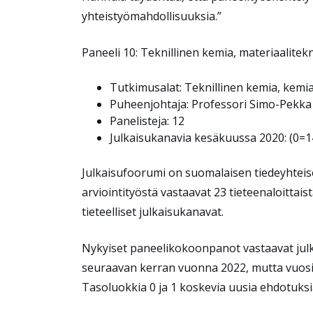
yhteistyömahdollisuuksia.”
Paneeli 10: Teknillinen kemia, materiaalitek
Tutkimusalat: Teknillinen kemia, kemia
Puheenjohtaja: Professori Simo-Pekka 
Panelisteja: 12
Julkaisukanavia kesäkuussa 2020: (0=1
Julkaisufoorumi on suomalaisen tiedeyhteis
arviointityöstä vastaavat 23 tieteenaloittais
tieteelliset julkaisukanavat.
Nykyiset paneelikokoonpanot vastaavat julka
seuraavan kerran vuonna 2022, mutta vuosie
Tasoluokkia 0 ja 1 koskevia uusia ehdotuksi