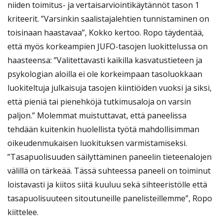
niiden toimitus- ja vertaisarviointikäytännöt tason 1
kriteerit. ”Varsinkin saalistajalehtien tunnistaminen on
toisinaan haastavaa”, Kokko kertoo. Ropo täydentää,
että myös korkeampien JUFO-tasojen luokittelussa on
haasteensa: ”Valitettavasti kaikilla kasvatustieteen ja
psykologian aloilla ei ole korkeimpaan tasoluokkaan
luokiteltuja julkaisuja tasojen kiintiöiden vuoksi ja siksi,
että pieniä tai pienehköjä tutkimusaloja on varsin
paljon.” Molemmat muistuttavat, että paneelissa
tehdään kuitenkin huolellista työtä mahdollisimman
oikeudenmukaisen luokituksen varmistamiseksi.
”Tasapuolisuuden säilyttäminen paneelin tieteenalojen
välillä on tärkeää. Tässä suhteessa paneeli on toiminut
loistavasti ja kiitos siitä kuuluu sekä sihteeristölle että
tasapuolisuuteen sitoutuneille panelisteillemme”, Ropo
kiittelee.