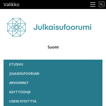
Hyppää
Valikko
Main navigation
pääsisältöön
Suomi
Julkaisufoorumi
ETUSIVU
JULKAISUFOORUMI
ARVIOINNIT
KÄYTTÖOHJE
USEIN KYSYTTYÄ