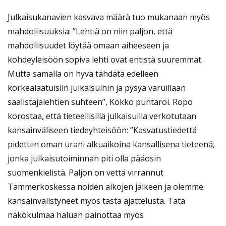
Julkaisukanavien kasvava määrä tuo mukanaan myös
mahdollisuuksia: ”Lehtiä on niin paljon, että
mahdollisuudet löytää omaan aiheeseen ja
kohdeyleisöön sopiva lehti ovat entistä suuremmat.
Mutta samalla on hyvä tähdätä edelleen
korkealaatuisiin julkaisuihin ja pysyä varuillaan
saalistajalehtien suhteen”, Kokko puntaroi. Ropo
korostaa, että tieteellisillä julkaisuilla verkotutaan
kansainväliseen tiedeyhteisöön: ”Kasvatustiedettä
pidettiin oman urani alkuaikoina kansallisena tieteenä,
jonka julkaisutoiminnan piti olla pääosin
suomenkielistä. Paljon on vettä virrannut
Tammerkoskessa noiden aikojen jälkeen ja olemme
kansainvälistyneet myös tästä ajattelusta. Tätä
näkökulmaa haluan painottaa myös