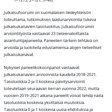
1=1273, 2=127, 3=49)
Julkaisufoorumi on suomalaisen tiedeyhteisön
toteuttama, tutkimuksen laadunarviointia tukeva
julkaisukanavien tasoluokitus. Julkaisufoorumin
arviointityöstä vastaavat 23 tieteenaloittaista
asiantuntijapaneelia. Paneelien tärkein tehtävä on
arvioida ja luokitella edustamiensa alojen tieteelliset
julkaisukanavat.
Nykyiset paneelikokoonpanot vastaavat
julkaisukanavien arvioinnista kaudella 2018-2021.
Tasoluokkia 2 ja 3 koskeva päivitysarviointi
toteutetaan seuraavan kerran vuonna 2022, mutta
vuosien 2019-2021 aikana paneelit voivat tehdä näitä
tasoluokkia koskevia yksittäisiä muutoksia.
Tasoluokkia 0 ja 1 koskevia uusia ehdotuksia ja