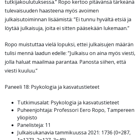
tutkijakoulutuksessa.” Ropo kertoo pitävänsä tärkeänä
tulevaisuuden haasteena myös avoimen
julkaisutoiminnan lisäämistä: ”Ei tunnu hyvältä etsiä ja
löytää julkaisuja, joita ei sitten pääsekään lukemaan.”
Ropo muistuttaa vielä lopuksi, ettei julkaisujen määrän
tulisi mennä laadun edelle: ”Julkaisu on aina myös viesti,
jolla haluat maailmaa parantaa. Panosta siihen, että
viesti kuuluu.”
Paneeli 18: Psykologia ja kasvatustieteet
Tutkimusalat: Psykologia ja kasvatustieteet
Puheenjohtaja: Professori Eero Ropo, Tampereen
yliopisto
Panelisteja: 11
Julkaisukanavia tammikuussa 2021: 1736 (0=287,