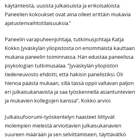
käytänteistä, uusista julkaisuista ja erikoisaloista.
Paneelien kokoukset ovat aina olleet erittäin mukavia
ajatustenvaihtotilaisuuksia.”
Paneelin varapuheenjohtaja, tutkimusjohtaja Katja
Kokko Jyväskylän yliopistosta on ensimmäistä kauttaan
mukana paneelin toiminnassa. Hän edustaa paneelissa
psykologian tutkimusalaa. ”Jyväskylän yliopiston
tiedeneuvosto ehdotti, että hakisin panelistiksi. Oli
hienoa päästä mukaan, sillä tässä oppii valtavan paljon
eri julkaisukanavista ja saa työskennellä asiantuntevien
ja mukavien kollegojen kanssa”, Kokko arvioi.
Julkaisufoorumi-työskentelyn haasteet liittyvät
molempien mielestä arvioitavien julkaisukanavien
suureen määrään ja sen selvittämiseen, täyttävätkö