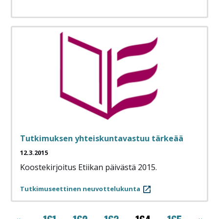
Tutkimuksen yhteiskuntavastuu tärkeää
12.3.2015
Koostekirjoitus Etiikan päivästä 2015.
Tutkimuseettinen neuvottelukunta
Sivutus
‹‹
››