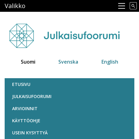
Hyppää
Valikko
Main navigation
pääsisältöön
Suomi
Svenska
English
Julkaisufoorumi
ETUSIVU
JULKAISUFOORUMI
ARVIOINNIT
KÄYTTÖOHJE
USEIN KYSYTTYÄ