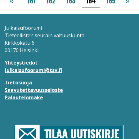
«
161
162
163
164
165
»
Julkaisufoorumi
Tieteellisten seurain valtuuskunta
Kirkkokatu 6
00170 Helsinki
Yhteystiedot
julkaisufoorumi@tsv.fi
Tietosuoja
Saavutettavuusseloste
Palautelomake