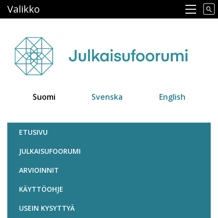
Hyppää
Valikko
Main navigation
pääsisältöön
Suomi
Svenska
English
Julkaisufoorumi
ETUSIVU
JULKAISUFOORUMI
ARVIOINNIT
KÄYTTÖOHJE
USEIN KYSYTTYÄ