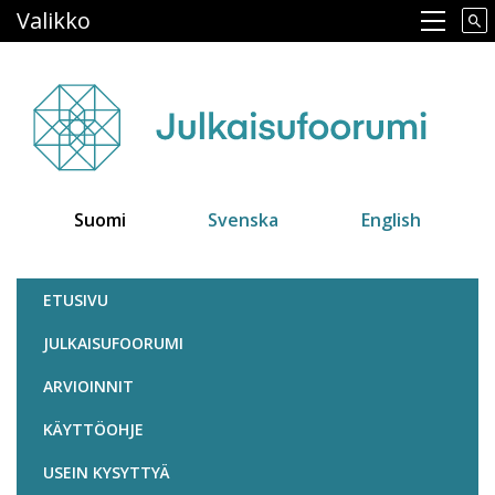
Hyppää
Valikko
Main navigation
pääsisältöön
Suomi
Svenska
English
Julkaisufoorumi
ETUSIVU
JULKAISUFOORUMI
ARVIOINNIT
KÄYTTÖOHJE
USEIN KYSYTTYÄ