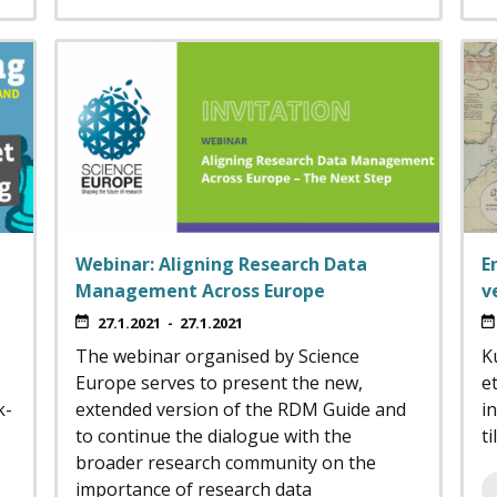
Webinar: Aligning Research Data
E
Management Across Europe
v
27.1.2021
-
27.1.2021
The webinar organised by Science
K
Europe serves to present the new,
e
k­
extended version of the RDM Guide and
i
to continue the dialogue with the
t
broader research community on the
importance of research data