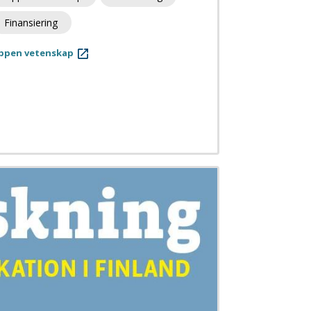
Finansiering
ppen vetenskap