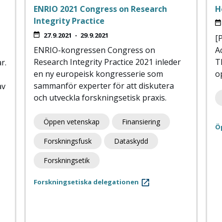
ENRIO 2021 Congress on Research
H
Integrity Practice
27.9.2021
-
29.9.2021
[
ENRIO-kongressen Congress on
A
Research Integrity Practice 2021 inleder
T
r.
en ny europeisk kongresserie som
o
sammanför experter för att diskutera
av
och utveckla forskningsetisk praxis.
Öppen vetenskap
Finansiering
Ö
Forskningsfusk
Dataskydd
Forskningsetik
Forskningsetiska delegationen