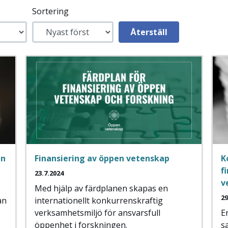
Sortering
an
Finansiering av öppen vetenskap
K
f
23.7.2024
v
Med hjälp av färdplanen skapas en
29
an
internationellt konkurrenskraftig
verksamhetsmiljö för ansvarsfull
E
öppenhet i forskningen.
s