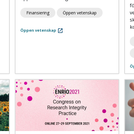
f
v
Finansiering
Öppen vetenskap
s
k
Öppen vetenskap
Ö