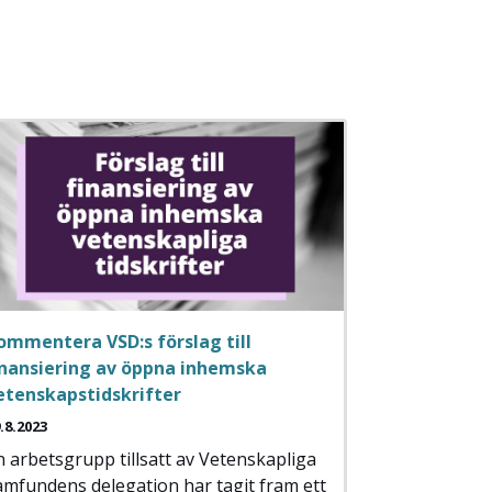
ommentera VSD:s förslag till
inansiering av öppna inhemska
etenskapstidskrifter
.8.2023
n arbetsgrupp tillsatt av Vetenskapliga
amfundens delegation har tagit fram ett