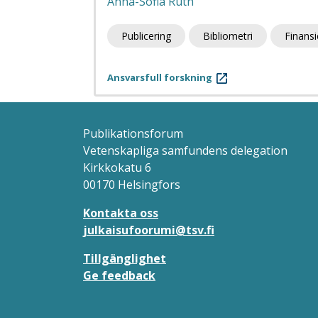
Anna-Sofia Ruth
Publicering
Bibliometri
Finansi
Ansvarsfull forskning
Publikationsforum
Vetenskapliga samfundens delegation
Kirkkokatu 6
00170 Helsingfors
Kontakta oss
julkaisufoorumi@tsv.fi
Tillgänglighet
Ge feedback