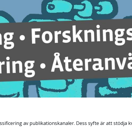
ssificering av publikationskanaler. Dess syfte är att stödja 