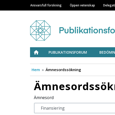
Ansvarsfull forskning
Öppen vetenskap
Delegat
Main navigation
Julkaisufoorumi
ETUSIVU
PUBLIKATIONSFORUM
BEDÖMN
Hem
Ämnesordssökning
Ämnesordssök
Ämnesord