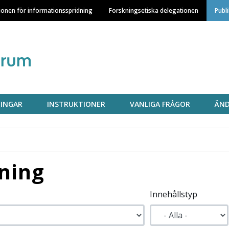
Hoppa
ionen för informationsspridning
Forskningsetiska delegationen
Publ
till
huvudinnehåll
INGAR
INSTRUKTIONER
VANLIGA FRÅGOR
ÄND
ning
Innehållstyp