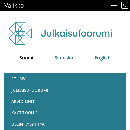
Hyppää
Valikko
Main navigation
pääsisältöön
Suomi
Svenska
English
Julkaisufoorumi
ETUSIVU
JULKAISUFOORUMI
ARVIOINNIT
KÄYTTÖOHJE
USEIN KYSYTTYÄ