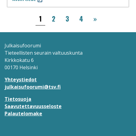
Sivutus
››
1
2
3
4
»
Julkaisufoorumi
Tieteellisten seurain valtuuskunta
Kirkkokatu 6
00170 Helsinki
Yhteystiedot
julkaisufoorumi@tsv.fi
Tietosuoja
Saavutettavuusseloste
Palautelomake