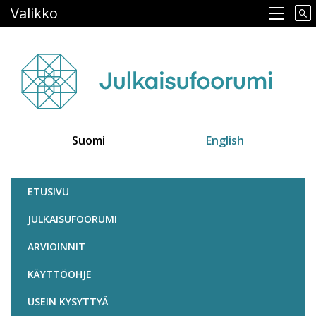
Hyppää
Valikko
Main navigation
pääsisältöön
Suomi
English
Julkaisufoorumi
ETUSIVU
JULKAISUFOORUMI
ARVIOINNIT
KÄYTTÖOHJE
USEIN KYSYTTYÄ