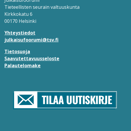
Julkaisufoorumi
Tieteellisten seurain valtuuskunta
Kirkkokatu 6
00170 Helsinki
Yhteystiedot
julkaisufoorumi@tsv.fi
Tietosuoja
Saavutettavuusseloste
Palautelomake