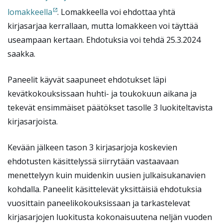
lomakkeella
. Lomakkeella voi ehdottaa yhtä
kirjasarjaa kerrallaan, mutta lomakkeen voi täyttää
useampaan kertaan. Ehdotuksia voi tehdä 25.3.2024
saakka.
Paneelit käyvät saapuneet ehdotukset läpi
kevätkokouksissaan huhti- ja toukokuun aikana ja
tekevät ensimmäiset päätökset tasolle 3 luokiteltavista
kirjasarjoista.
Kevään jälkeen tason 3 kirjasarjoja koskevien
ehdotusten käsittelyssä siirrytään vastaavaan
menettelyyn kuin muidenkin uusien julkaisukanavien
kohdalla. Paneelit käsittelevät yksittäisiä ehdotuksia
vuosittain paneelikokouksissaan ja tarkastelevat
kirjasarjojen luokitusta kokonaisuutena neljän vuoden