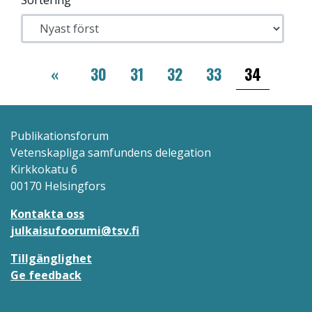
Sortering
Paginering
‹‹
«
30
31
32
33
34
Publikationsforum
Vetenskapliga samfundens delegation
Kirkkokatu 6
00170 Helsingfors
Kontakta oss
julkaisufoorumi@tsv.fi
Tillgänglighet
Ge feedback