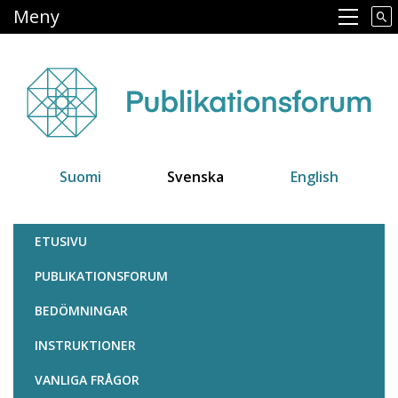
Hoppa
Meny
Main navigation
till
huvudinnehåll
Suomi
Svenska
English
Julkaisufoorumi
ETUSIVU
PUBLIKATIONSFORUM
BEDÖMNINGAR
INSTRUKTIONER
VANLIGA FRÅGOR