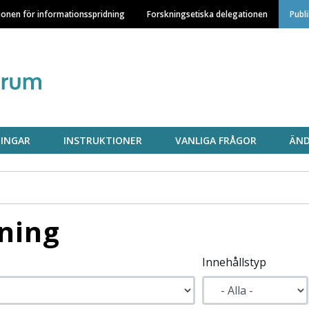
Hoppa
ionen för informationsspridning
Forskningsetiska delegationen
Publ
till
huvudinnehåll
INGAR
INSTRUKTIONER
VANLIGA FRÅGOR
ÄND
ning
Innehållstyp