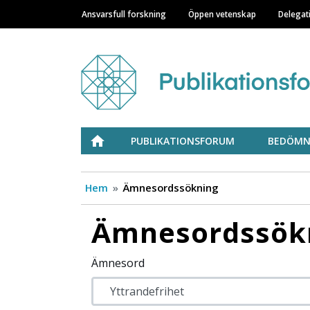
Ansvarsfull forskning
Öppen vetenskap
Delegat
Main navigation
Julkaisufoorumi
ETUSIVU
PUBLIKATIONSFORUM
BEDÖMN
Hem
Ämnesordssökning
Ämnesordssök
Ämnesord