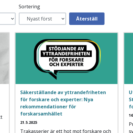
Sortering
Säkerställande av yttrandefriheten
U
för forskare och experter: Nya
S
rekommendationer för
f
forskarsamhället
16
tt
21.5.2025
P
Trakasserier är ett hot mot forskare och
sy