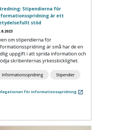
tredning: Stipendierna för
nformationsspridning är ett
etydelsefullt stöd
.8.2023
ven om stipendierna för
nformationsspridning är små har de en
ydlig uppgift i att sprida information och
tödja skribenternas yrkesskicklighet.
Informationsspridning
Stipendier
elegationen för informationsspridning