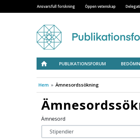
Ansvarsfull forskning
Öppen vetenskap
Delegat
Main navigation
Julkaisufoorumi
ETUSIVU
PUBLIKATIONSFORUM
BEDÖMN
Hem
Ämnesordssökning
Ämnesordssök
Ämnesord