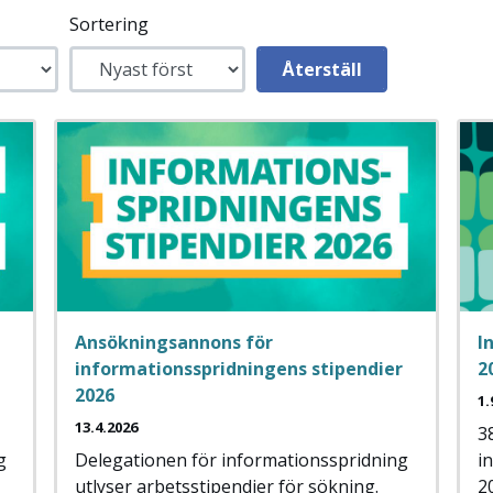
Sortering
Ansökningsannons för
I
informationsspridningens stipendier
2
2026
1.
13.4.2026
3
g
Delegationen för informationsspridning
i
utlyser arbetsstipendier för sökning.
2