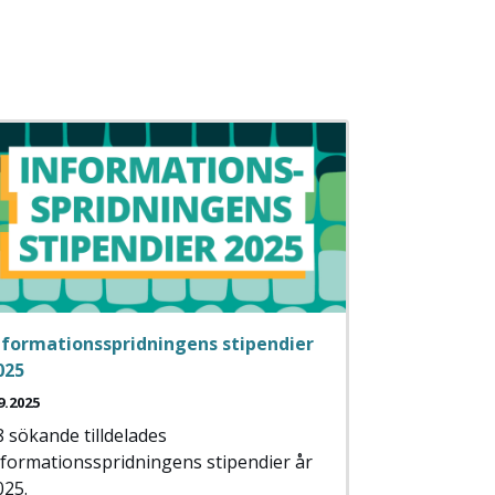
nformationsspridningens stipendier
025
9.2025
8 sökande tilldelades
nformationsspridningens stipendier år
025.