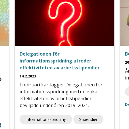
r
Delegationen för
B
informationsspridning utreder
20
effektiviteten av arbetsstipendier
Å
14.2.2023
g
i
I februari kartlägger Delegationen för
r
informationsspridning med en enkät
.
effektiviteten av arbetsstipendier
D
beviljade under åren 2019‒2021.
Informationsspridning
Stipendier