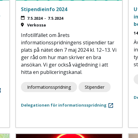
Stipendieinfo 2024
U
r
i
7.5.2024
-
7.5.2024
b
Verkossa
14
Infotillfället om årets
Ä
informationsspridningens stipendier tar
i
plats på nätet den 7 maj 2024 kl. 12–13. Vi
t
ger råd om hur man skriver en bra
s
ansökan. Vi ger också vägledning i att
hitta en publiceringskanal.
Informationsspridning
Stipendier
D
Delegationen för informationsspridning