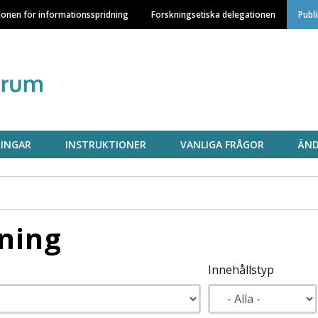
Hoppa
ionen för informationsspridning
Forskningsetiska delegationen
Publ
till
huvudinnehåll
INGAR
INSTRUKTIONER
VANLIGA FRÅGOR
ÄND
ning
Innehållstyp