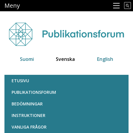
Hoppa
Meny
Main navigation
till
huvudinnehåll
Suomi
Svenska
English
Julkaisufoorumi
ETUSIVU
PUBLIKATIONSFORUM
BEDÖMNINGAR
INSTRUKTIONER
VANLIGA FRÅGOR