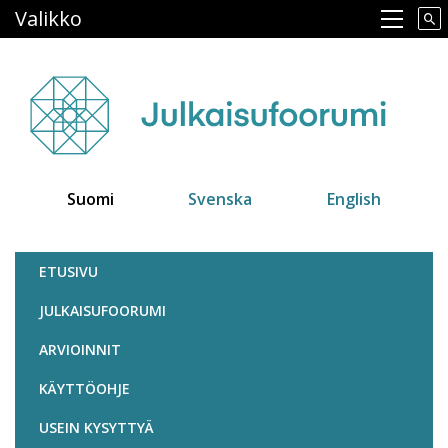
Hyppää
Valikko
Main navigation
pääsisältöön
Suomi
Svenska
English
Julkaisufoorumi
ETUSIVU
JULKAISUFOORUMI
ARVIOINNIT
KÄYTTÖOHJE
USEIN KYSYTTYÄ