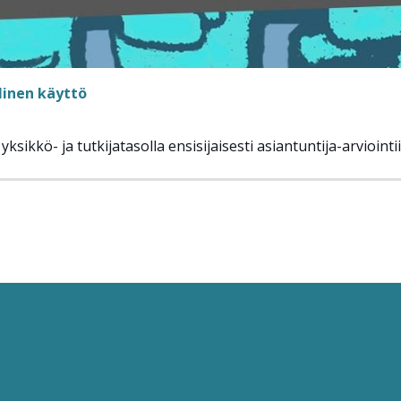
linen käyttö
sikkö- ja tutkijatasolla ensisijaisesti asiantuntija-arviointi