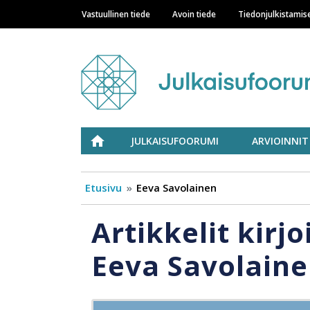
Vastuullinen tiede
Avoin tiede
Tiedonjulkistamis
Main navigation
Julkaisufoorumi
ETUSIVU
JULKAISUFOORUMI
ARVIOINNIT
Etusivu
Eeva Savolainen
Artikkelit kirjo
Eeva Savolain