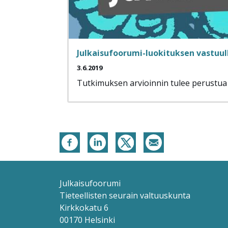
Julkaisufoorumi-luokituksen vastuul
3.6.2019
Tutkimuksen arvioinnin tulee perustua yk
Julkaisufoorumi
Tieteellisten seurain valtuuskunta
Kirkkokatu 6
00170 Helsinki