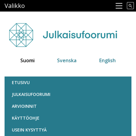
Hyppää
Valikko
Main navigation
pääsisältöön
Suomi
Svenska
English
Julkaisufoorumi
ETUSIVU
JULKAISUFOORUMI
ARVIOINNIT
KÄYTTÖOHJE
USEIN KYSYTTYÄ