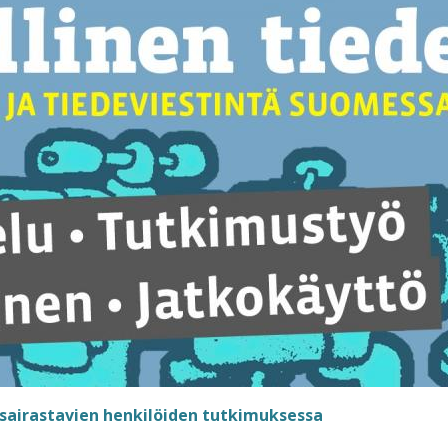
a sairastavien henkilöiden tutkimuksessa