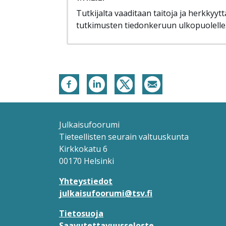
Tutkijalta vaaditaan taitoja ja herkkyytt
tutkimusten tiedonkeruun ulkopuolelle
Julkaisufoorumi
Tieteellisten seurain valtuuskunta
Kirkkokatu 6
00170 Helsinki
Yhteystiedot
julkaisufoorumi@tsv.fi
Tietosuoja
Saavutettavuusseloste