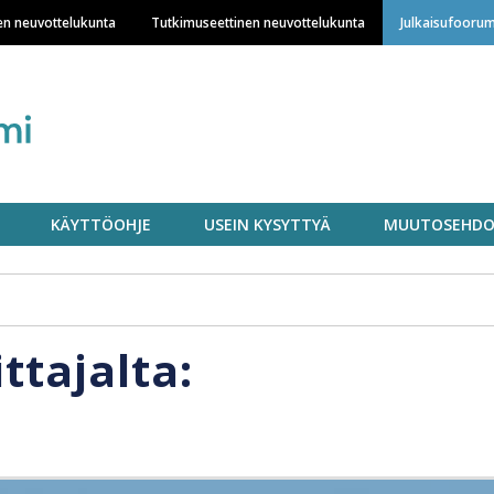
Hyppää
en neuvottelukunta
Tutkimuseettinen neuvottelukunta
Julkaisufoorum
pääsisältöön
KÄYTTÖOHJE
USEIN KYSYTTYÄ
MUUTOSEHDO
ittajalta: