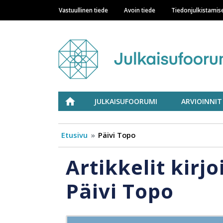
Vastuullinen tiede
Avoin tiede
Tiedonjulkistamis
Main navigation
Julkaisufoorumi
ETUSIVU
JULKAISUFOORUMI
ARVIOINNIT
Etusivu
Päivi Topo
Artikkelit kirjo
Päivi Topo