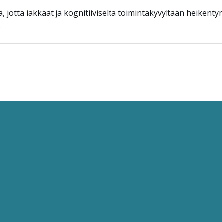
ä, jotta iäkkäät ja kognitiiviselta toimintakyvyltään heikentyn
.