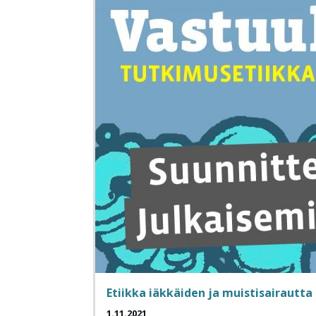
Etiikka iäkkäiden ja muistisairautt
1.11.2021