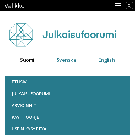
Hyppää
Valikko
Main navigation
pääsisältöön
Suomi
Svenska
English
Julkaisufoorumi
ETUSIVU
JULKAISUFOORUMI
ARVIOINNIT
KÄYTTÖOHJE
USEIN KYSYTTYÄ