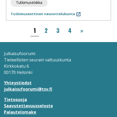
Tutkimusetiikka
Tutkimuseettinen neuvottelukunta
Sivutus
››
1
2
3
4
»
Julkaisufoorumi
Tieteellisten seurain valtuuskunta
Kirkkokatu 6
00170 Helsinki
Yhteystiedot
julkaisufoorumi@tsv.fi
Tietosuoja
Saavutettavuusseloste
Palautelomake