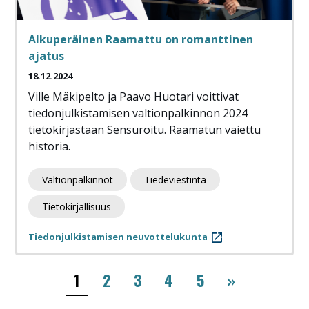
Alkuperäinen Raamattu on romanttinen
ajatus
18.12.2024
Ville Mäkipelto ja Paavo Huotari voittivat
tiedonjulkistamisen valtionpalkinnon 2024
tietokirjastaan Sensuroitu. Raamatun vaiettu
historia.
Valtionpalkinnot
Tiedeviestintä
Tietokirjallisuus
Tiedonjulkistamisen neuvottelukunta
Sivutus
››
1
2
3
4
5
»