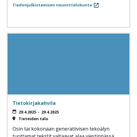
Tiedonjulkistamisen neuvottelukunta
Tietokirjakahvila
29.4.2025
-
29.4.2025
Tieteiden talo
Osin tai kokonaan generatiivisen tekoälyn
tuottamat tekstit valtaavat alaa viestinnässä,