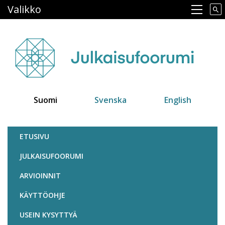
Hyppää
Valikko
Main navigation
pääsisältöön
Suomi
Svenska
English
Julkaisufoorumi
ETUSIVU
JULKAISUFOORUMI
ARVIOINNIT
KÄYTTÖOHJE
USEIN KYSYTTYÄ