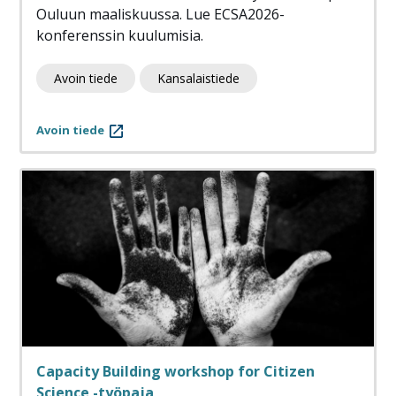
Ouluun maaliskuussa. Lue ECSA2026-
konferenssin kuulumisia.
Avoin tiede
Kansalaistiede
Avoin tiede
Capacity Building workshop for Citizen
Science -työpaja