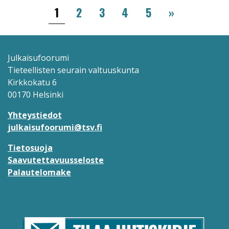
Sivutus
››
1
2
3
4
5
»
Julkaisufoorumi
Tieteellisten seurain valtuuskunta
Kirkkokatu 6
00170 Helsinki
Yhteystiedot
julkaisufoorumi@tsv.fi
Tietosuoja
Saavutettavuusseloste
Palautelomake