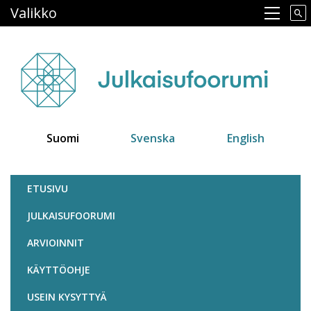
Hyppää
Valikko
Main navigation
pääsisältöön
Suomi
Svenska
English
Julkaisufoorumi
ETUSIVU
JULKAISUFOORUMI
ARVIOINNIT
KÄYTTÖOHJE
USEIN KYSYTTYÄ