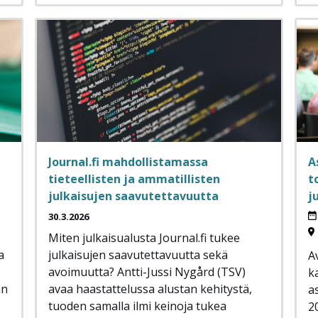
Journal.fi mahdollistamassa
A
tieteellisten ja ammatillisten
t
julkaisujen saavutettavuutta
j
30.3.2026
Miten julkaisualusta Journal.fi tukee
a
julkaisujen saavutettavuutta sekä
A
avoimuutta? Antti-Jussi Nygård (TSV)
k
än
avaa haastattelussa alustan kehitystä,
a
tuoden samalla ilmi keinoja tukea
2