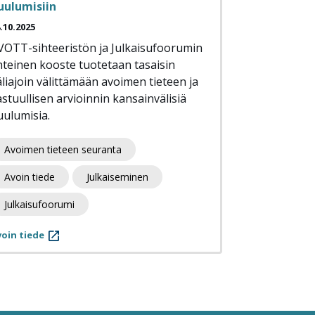
uulumisiin
.10.2025
VOTT-sihteeristön ja Julkaisufoorumin
hteinen kooste tuotetaan tasaisin
äliajoin välittämään avoimen tieteen ja
astuullisen arvioinnin kansainvälisiä
uulumisia.
Avoimen tieteen seuranta
Avoin tiede
Julkaiseminen
Julkaisufoorumi
oin tiede