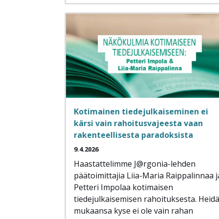
Kotimainen tiedejulkaiseminen ei
kärsi vain rahoitusvajeesta vaan
rakenteellisesta paradoksista
9.4.2026
Haastattelimme J@rgonia-lehden
päätoimittajia Liia-Maria Raippalinnaa j
Petteri Impolaa kotimaisen
tiedejulkaisemisen rahoituksesta. Heid
mukaansa kyse ei ole vain rahan