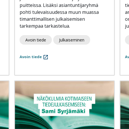
puitteissa. Lisäksi asiantuntijaryhmä
t
pohti tulevaisuudessa muun muassa
a
timanttimallisen julkaisemisen
o
tarkempaa tarkastelua.
j
Avoin tiede
Julkaiseminen
Avoin tiede
Av