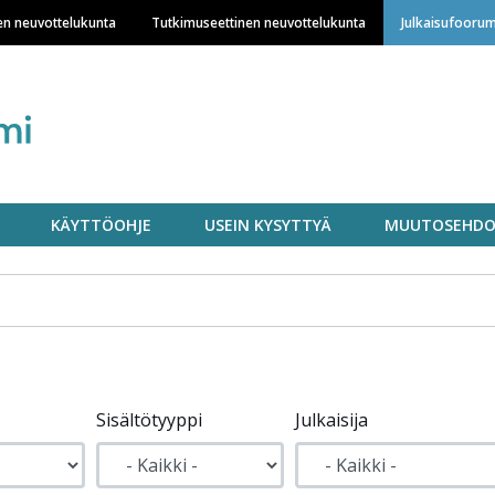
Hyppää
en neuvottelukunta
Tutkimuseettinen neuvottelukunta
Julkaisufoorum
pääsisältöön
KÄYTTÖOHJE
USEIN KYSYTTYÄ
MUUTOSEHDO
Sisältötyyppi
Julkaisija