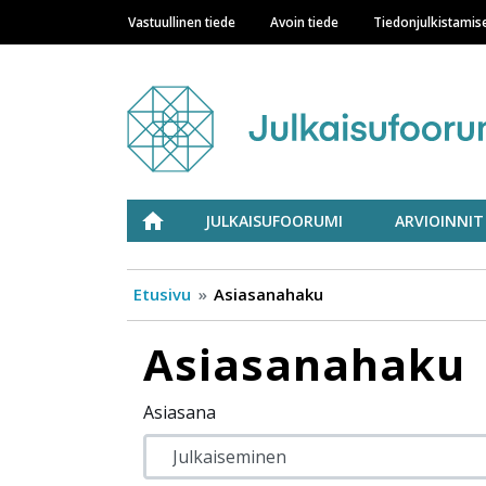
Vastuullinen tiede
Avoin tiede
Tiedonjulkistamis
Main navigation
Julkaisufoorumi
ETUSIVU
JULKAISUFOORUMI
ARVIOINNIT
Etusivu
Asiasanahaku
Asiasanahaku
Asiasana