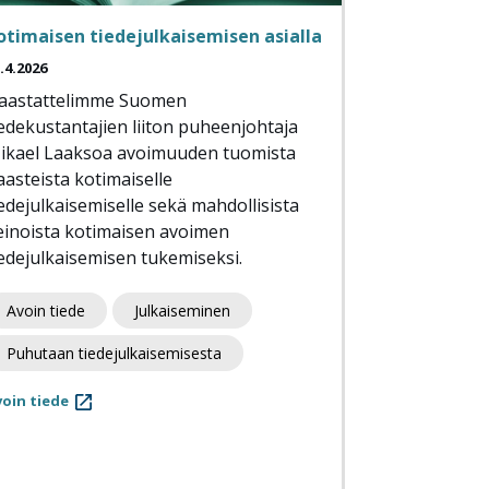
otimaisen tiedejulkaisemisen asialla
.4.2026
aastattelimme Suomen
iedekustantajien liiton puheenjohtaja
ikael Laaksoa avoimuuden tuomista
aasteista kotimaiselle
iedejulkaisemiselle sekä mahdollisista
einoista kotimaisen avoimen
iedejulkaisemisen tukemiseksi.
Avoin tiede
Julkaiseminen
Puhutaan tiedejulkaisemisesta
oin tiede