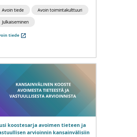
Avoin tiede
Avoin toimintakulttuuri
Julkaiseminen
oin tiede
usi koostesarja avoimen tieteen ja
astuullisen arvioinnin kansainvälisiin