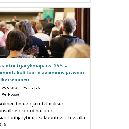
siantuntijaryhmäpäivä 25.5. –
oimintakulttuurin avoimuus ja avoin
ulkaiseminen
25.5.2026
-
25.5.2026
Verkossa
voimen tieteen ja tutkimuksen
ansallisen koordinaation
siantuntijaryhmät kokoontuvat keväällä
026.