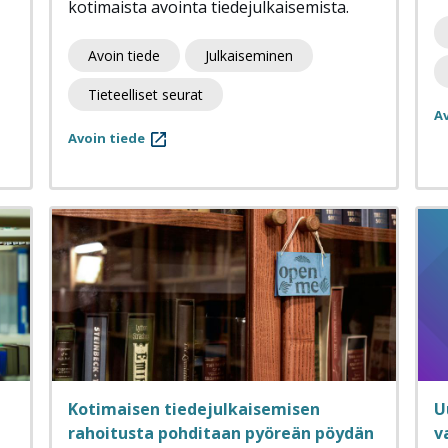
kotimaista avointa tiedejulkaisemista.
Avoin tiede
Julkaiseminen
Tieteelliset seurat
Av
Avoin tiede
Kotimaisen tiedejulkaisemisen
U
rahoitusta pohditaan pyöreän pöydän
v