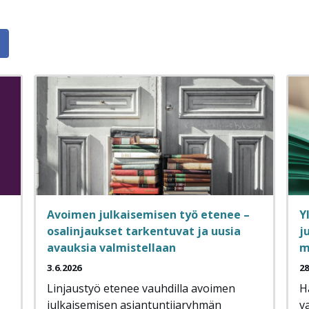
Avoimen julkaisemisen työ etenee –
Y
osalinjaukset tarkentuvat ja uusia
j
avauksia valmistellaan
m
3.6.2026
28
Linjaustyö etenee vauhdilla avoimen
H
julkaisemisen asiantuntijaryhmän
v