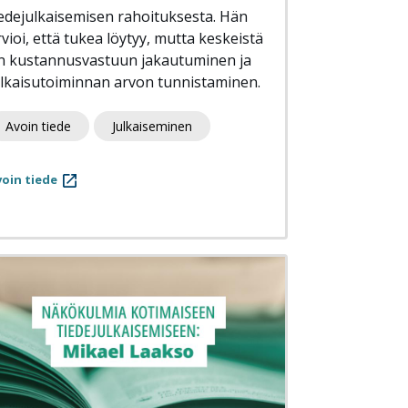
iedejulkaisemisen rahoituksesta. Hän
rvioi, että tukea löytyy, mutta keskeistä
n kustannusvastuun jakautuminen ja
ulkaisutoiminnan arvon tunnistaminen.
Avoin tiede
Julkaiseminen
oin tiede