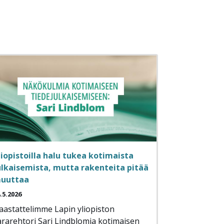
liopistoilla halu tukea kotimaista
ulkaisemista, mutta rakenteita pitää
uuttaa
.5.2026
aastattelimme Lapin yliopiston
ararehtori Sari Lindblomia kotimaisen