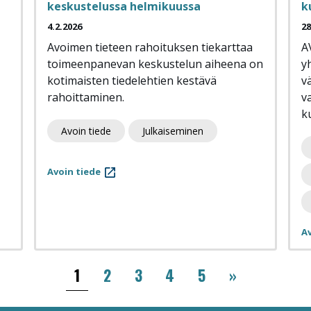
keskustelussa helmikuussa
k
4.2.2026
28
Avoimen tieteen rahoituksen tiekarttaa
A
toimeenpanevan keskustelun aiheena on
y
kotimaisten tiedelehtien kestävä
v
rahoittaminen.
v
k
Avoin tiede
Julkaiseminen
Avoin tiede
Av
››
1
2
3
4
5
»