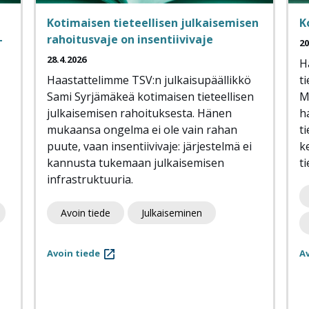
Kotimaisen tieteellisen julkaisemisen
K
–
rahoitusvaje on insentiivivaje
20
28.4.2026
H
Haastattelimme TSV:n julkaisupäällikkö
t
Sami Syrjämäkeä kotimaisen tieteellisen
M
julkaisemisen rahoituksesta. Hänen
h
mukaansa ongelma ei ole vain rahan
t
puute, vaan insentiivivaje: järjestelmä ei
k
kannusta tukemaan julkaisemisen
t
infrastruktuuria.
Avoin tiede
Julkaiseminen
Avoin tiede
Av