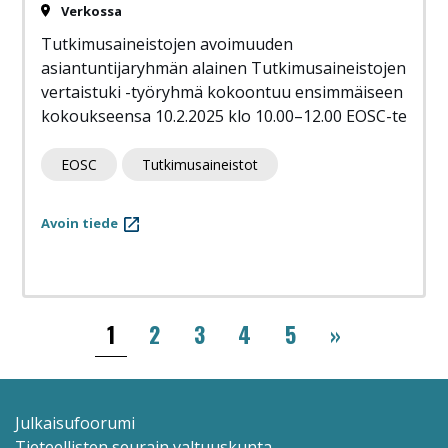
Verkossa
Tutkimusaineistojen avoimuuden
asiantuntijaryhmän alainen Tutkimusaineistojen
vertaistuki -työryhmä kokoontuu ensimmäiseen
kokoukseensa 10.2.2025 klo 10.00–12.00 EOSC-te
EOSC
Tutkimusaineistot
Avoin tiede
Sivutus
››
1
2
3
4
5
»
Julkaisufoorumi
Tieteellisten seurain valtuuskunta