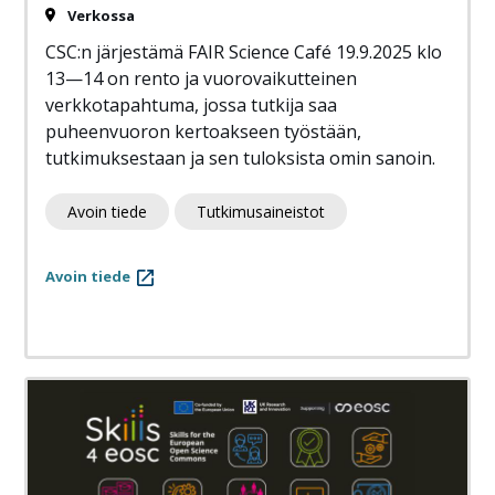
Verkossa
CSC:n järjestämä FAIR Science Café 19.9.2025 klo
13—14 on rento ja vuorovaikutteinen
verkkotapahtuma, jossa tutkija saa
puheenvuoron kertoakseen työstään,
tutkimuksestaan ja sen tuloksista omin sanoin.
Avoin tiede
Tutkimusaineistot
Avoin tiede