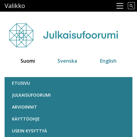
Hyppää
Valikko
Main navigation
pääsisältöön
Suomi
Svenska
English
Julkaisufoorumi
ETUSIVU
JULKAISUFOORUMI
ARVIOINNIT
KÄYTTÖOHJE
USEIN KYSYTTYÄ