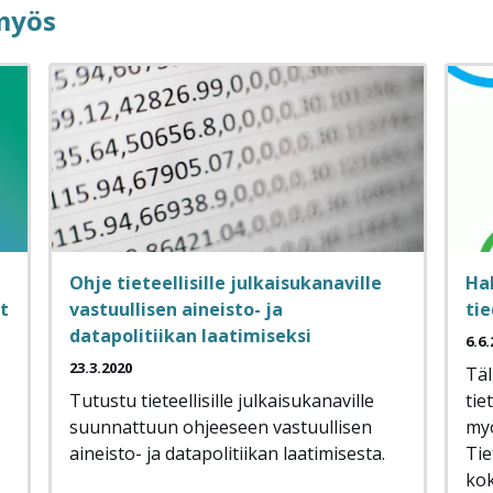
 myös
Ohje tieteellisille julkaisukanaville
Ha
t
vastuullisen aineisto- ja
ti
datapolitiikan laatimiseksi
6.6.
23.3.2020
Täl
Tutustu tieteellisille julkaisukanaville
tie
suunnattuun ohjeeseen vastuullisen
myö
aineisto- ja datapolitiikan laatimisesta.
Tie
kok