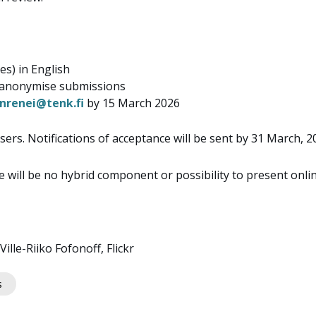
es) in English
o anonymise submissions
inrenei@tenk.fi
by 15 March 2026
isers
. N
otifications of acceptance will be sent by 31 March, 2
re will be no hybrid component or possibility to present onlin
ille-Riiko Fofonoff, Flickr
s