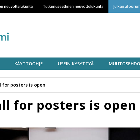
Hyppää
en neuvottelukunta
Tutkimuseettinen neuvottelukunta
Julkaisufoorum
pääsisältöön
KÄYTTÖOHJE
USEIN KYSYTTYÄ
MUUTOSEHDO
l for posters is open
ll for posters is open