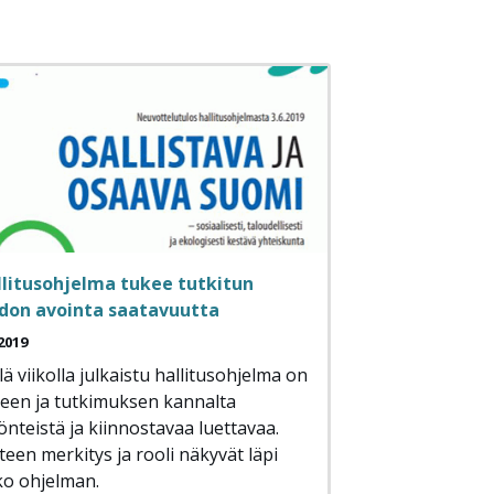
llitusohjelma tukee tutkitun
edon avointa saatavuutta
2019
lä viikolla julkaistu hallitusohjelma on
teen ja tutkimuksen kannalta
nteistä ja kiinnostavaa luettavaa.
teen merkitys ja rooli näkyvät läpi
o ohjelman.