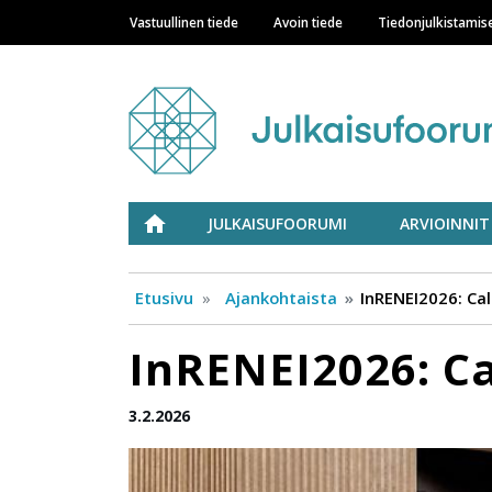
Vastuullinen tiede
Avoin tiede
Tiedonjulkistamis
Main navigation
Julkaisufoorumi
ETUSIVU
JULKAISUFOORUMI
ARVIOINNIT
Etusivu
Ajankohtaista
InRENEI2026: Cal
InRENEI2026: Ca
3.2.2026