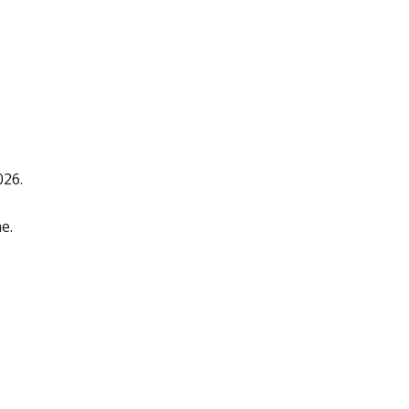
026.
e.