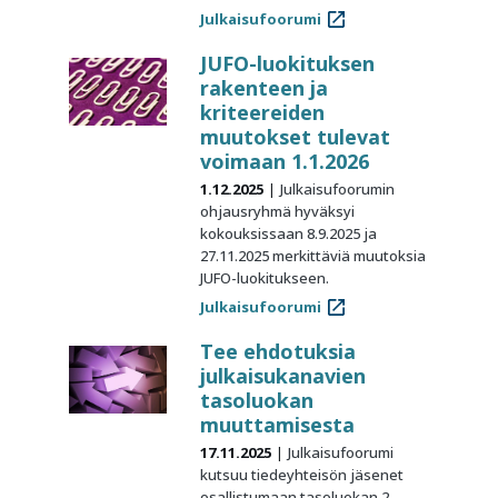
Julkaisufoorumi
JUFO-luokituksen
rakenteen ja
kriteereiden
muutokset tulevat
voimaan 1.1.2026
1.12.2025
Julkaisufoorumin
ohjausryhmä hyväksyi
kokouksissaan 8.9.2025 ja
27.11.2025 merkittäviä muutoksia
JUFO-luokitukseen.
Julkaisufoorumi
Tee ehdotuksia
julkaisukanavien
tasoluokan
muuttamisesta
17.11.2025
Julkaisufoorumi
kutsuu tiedeyhteisön jäsenet
osallistumaan tasoluokan 2