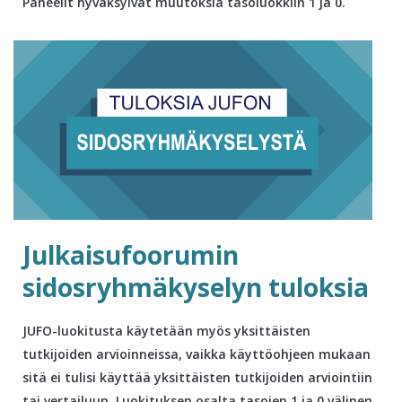
Paneelit hyväksyivät muutoksia tasoluokkiin 1 ja 0.
Julkaisufoorumin
sidosryhmäkyselyn tuloksia
JUFO-luokitusta käytetään myös yksittäisten
tutkijoiden arvioinneissa, vaikka käyttöohjeen mukaan
sitä ei tulisi käyttää yksittäisten tutkijoiden arviointiin
tai vertailuun. Luokituksen osalta tasojen 1 ja 0 välinen