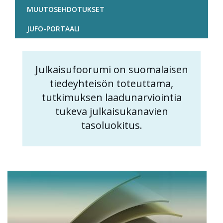
MUUTOSEHDOTUKSET
JUFO-PORTAALI
Julkaisufoorumi on suomalaisen
Content
tiedeyhteisön toteuttama,
markup
tutkimuksen laadunarviointia
tukeva julkaisukanavien
tasoluokitus.