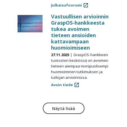
Julkaisufoorumi
Vastuullisen arvioinnin
GraspOS-hankkeesta
tukea avoimen
tieteen ansioiden
kattavampaan
huomioimiseen
27.11.2025
GraspOS-hankkeen
tuotosten keskiössä on avoimen
tieteen aiempaa monipuolisempi
huomioiminen tutkimuksen ja
tutkijan arvioinnissa.
Avoin tiede
Näytä lisää