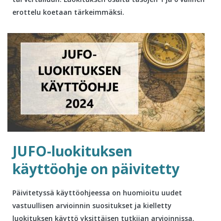
erottelu koetaan tärkeimmäksi.
JUFO-luokituksen
käyttöohje on päivitetty
Päivitetyssä käyttöohjeessa on huomioitu uudet
vastuullisen arvioinnin suositukset ja kielletty
luokituksen käyttö yksittäisen tutkijan arvioinnissa.