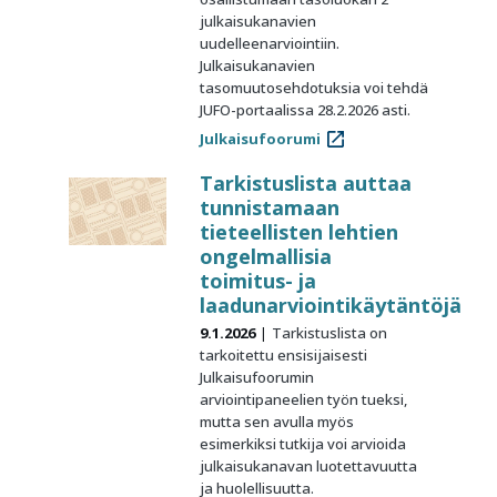
julkaisukanavien
uudelleenarviointiin.
Julkaisukanavien
tasomuutosehdotuksia voi tehdä
JUFO-portaalissa 28.2.2026 asti.
Julkaisufoorumi
Tarkistuslista auttaa
tunnistamaan
tieteellisten lehtien
ongelmallisia
toimitus- ja
laadunarviointikäytäntöjä
9.1.2026
Tarkistuslista on
tarkoitettu ensisijaisesti
Julkaisufoorumin
arviointipaneelien työn tueksi,
mutta sen avulla myös
esimerkiksi tutkija voi arvioida
julkaisukanavan luotettavuutta
ja huolellisuutta.