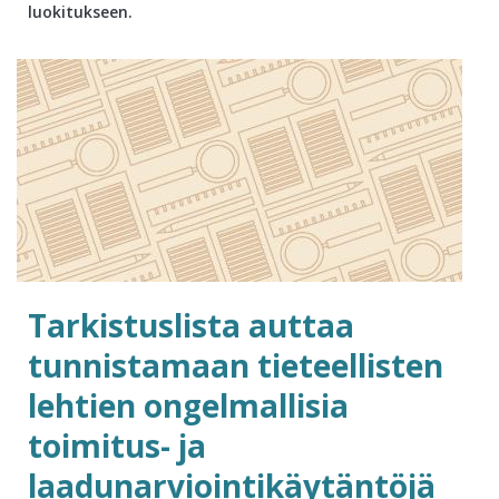
luokitukseen.
Tarkistuslista auttaa
tunnistamaan tieteellisten
lehtien ongelmallisia
toimitus- ja
laadunarviointikäytäntöjä