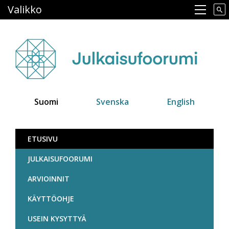
Hyppää
Valikko
Main navigation
pääsisältöön
Suomi
Svenska
English
Julkaisufoorumi
ETUSIVU
JULKAISUFOORUMI
ARVIOINNIT
KÄYTTÖOHJE
USEIN KYSYTTYÄ