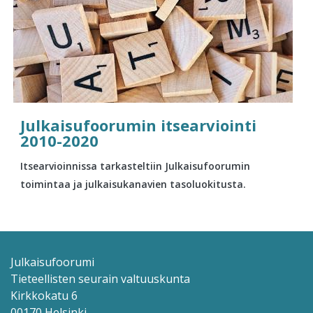
Julkaisufoorumin itsearviointi
2010-2020
Itsearvioinnissa tarkasteltiin Julkaisufoorumin
toimintaa ja julkaisukanavien tasoluokitusta.
Julkaisufoorumi
Tieteellisten seurain valtuuskunta
Kirkkokatu 6
00170 Helsinki